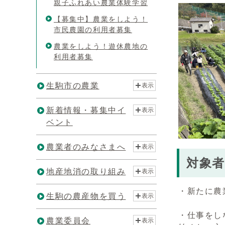
親子ふれあい農業体験学習
【募集中】農業をしよう！
市民農園の利用者募集
農業をしよう！遊休農地の
利用者募集
生駒市の農業
表示
新着情報・募集中イ
表示
ベント
農業者のみなさまへ
表示
対象者
地産地消の取り組み
表示
・新たに農
生駒の農産物を買う
表示
・仕事をし
農業委員会
表示