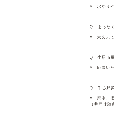
A 水やり
Q まった
A 大丈夫
Q 生駒市
A 応募い
Q 作る野
A 原則、
（共同体験