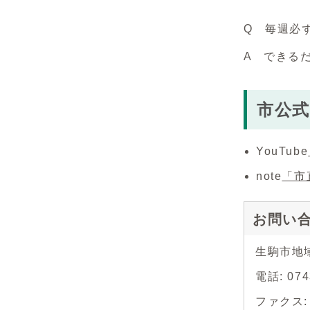
Q 毎週必
A できる
市公式
YouTube
note
「市
お問い
生駒市地
電話: 07
ファクス: 0