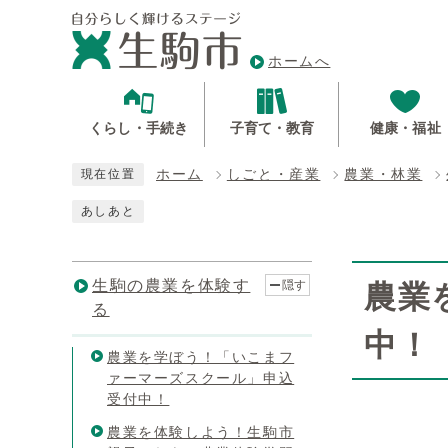
ホームへ
くらし・手続き
子育て・教育
健康・福祉
ホーム
しごと・産業
農業・林業
現在位置
あしあと
生駒の農業を体験す
隠す
農業
る
中！
農業を学ぼう！「いこまフ
ァーマーズスクール」申込
受付中！
農業を体験しよう！生駒市