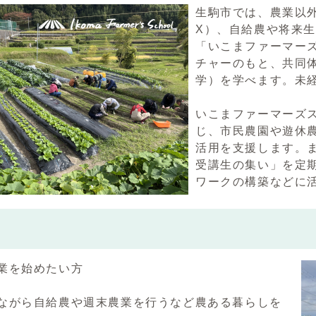
生駒市では、農業以
X）、自給農や将来
「いこまファーマー
チャーのもと、共同
学）を学べます。未
いこまファーマーズ
じ、市民農園や遊休
活用を支援します。
受講生の集い」を定
ワークの構築などに
業を始めたい方
ながら自給農や週末農業を行うなど農ある暮らしを