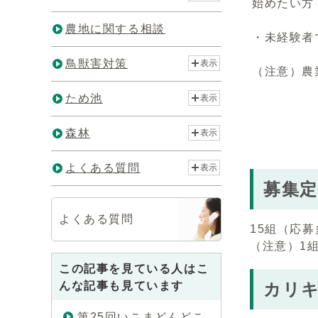
始めたい方
農地に関する相談
・未経験者
鳥獣害対策
表示
（注意）農
ため池
表示
森林
表示
よくある質問
表示
募集定
よくある質問
15組（応
（注意）1
この記事を見ている人はこ
んな記事も見ています
カリキ
第25回いこまどんどこ