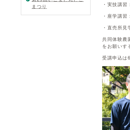
・実技講習
まつり
・座学講習
・直売所見
共同体験農
をお願いす
受講申込は