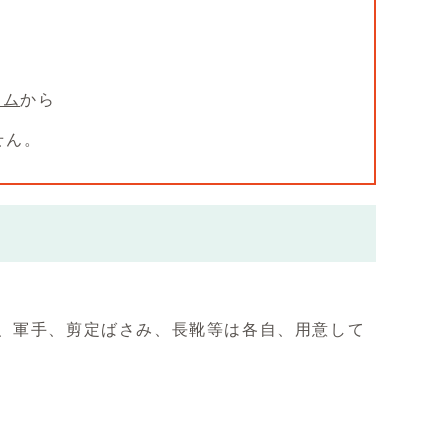
ーム
から
せん。
、軍手、剪定ばさみ、長靴等は各自、用意して