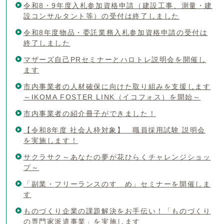
令和8・9年度入札参加資格申請（建設工事、測量・建
設コンサルタント等）の受付は終了しました
令和8年度物品・委託業務入札参加資格申請の受付は
終了しました
マザーズ自己PRセミナーとハロトレ説明会を開催し
ます
市内事業者の人材確保に向けた取り組みを支援します
～IKOMA FOSTER LINK（イコフォス）を開始～
市内事業者の紹介冊子ができました！
【令和8年度 社会人枠対象】 職員採用試験 説明会
を実施します！
サクラサク～あなたの夢が花ひらくチャレンジショッ
プ～
「副業・フリーランスのすゝめ」セミナーを開催しま
す
ものづくり企業の課題解決をお手伝い！「ものづくり
の専門家派遣事業」を実施します