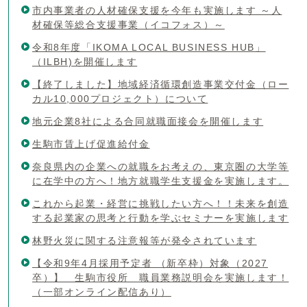
市内事業者の人材確保支援を今年も実施します ～人
材確保等総合支援事業（イコフォス）～
令和8年度「IKOMA LOCAL BUSINESS HUB」
（ILBH)を開催します
【終了しました】地域経済循環創造事業交付金（ロー
カル10,000プロジェクト）について
地元企業8社による合同就職面接会を開催します
生駒市賃上げ促進給付金
奈良県内の企業への就職をお考えの、東京圏の大学等
に在学中の方へ！地方就職学生支援金を実施します。
これから起業・経営に挑戦したい方へ！！未来を創造
する起業家の思考と行動を学ぶセミナーを実施します
林野火災に関する注意報等が発令されています
【令和9年4月採用予定者 （新卒枠）対象（2027
卒）】 生駒市役所 職員業務説明会を実施します！
（一部オンライン配信あり）