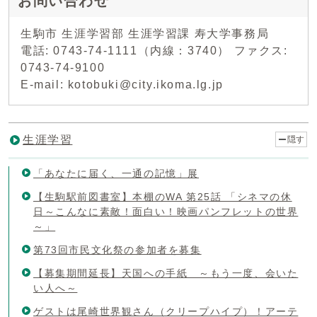
お問い合わせ
生駒市 生涯学習部 生涯学習課 寿大学事務局
電話: 0743-74-1111（内線：3740） ファクス:
0743-74-9100
E-mail: kotobuki@city.ikoma.lg.jp
生涯学習
隠す
「あなたに届く、一通の記憶」展
【生駒駅前図書室】本棚のWA 第25話 「シネマの休
日～こんなに素敵！面白い！映画パンフレットの世界
～」
第73回市民文化祭の参加者を募集
【募集期間延長】天国への手紙 ～もう一度、会いた
い人へ～
ゲストは尾崎世界観さん（クリープハイプ）！アーテ