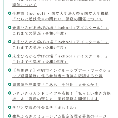
開催について
生駒市（ischool）× 国立大学法人奈良国立大学機構
「ならと近鉄電車の関わり」講座の開催について
未来ひろがる学びの場「ischool（アイスクール）」
これまでの講座（令和6年度）
未来ひろがる学びの場「ischool（アイスクール）」
これまでの講座（令和5年度）
未来ひろがる学びの場「ischool（アイスクール）」
これまでの講座（令和4年度）
【募集終了】生駒市インクルーシブアートワークショ
ップ運営業務に係る参加者の有無を確認する公募
図書館託児事業「こあら」を利用しませんか？
いきいきセカンドライフを応援！「私らしい生き方探
求」＆「資産の守り方」実践講座を開催します
学びと交流の社会見学「まちミル」
生駒ふるさとミュージアム指定管理者募集のページ