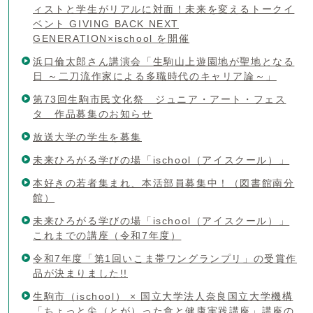
ィストと学生がリアルに対面！未来を変えるトークイ
ベント GIVING BACK NEXT
GENERATION×ischool を開催
浜口倫太郎さん講演会「生駒山上遊園地が聖地となる
日 ～二刀流作家による多職時代のキャリア論～」
第73回生駒市民文化祭 ジュニア・アート・フェス
タ 作品募集のお知らせ
放送大学の学生を募集
未来ひろがる学びの場「ischool（アイスクール）」
本好きの若者集まれ、本活部員募集中！（図書館南分
館）
未来ひろがる学びの場「ischool（アイスクール）」
これまでの講座（令和7年度）
令和7年度「第1回いこま帯ワングランプリ」の受賞作
品が決まりました!!
生駒市（ischool） × 国立大学法人奈良国立大学機構
「ちょっと尖（とが）った食と健康実践講座」講座の