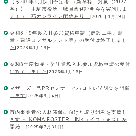
【令和9年4月採用予定者 （新卒枠）対象（2027
卒）】 生駒市役所 職員業務説明会を実施しま
す！（一部オンライン配信あり）
[2026年1月19日]
令和8・9年度入札参加資格申請（建設工事、測
量・建設コンサルタント等）の受付は終了しまし
た
[2026年1月19日]
令和8年度物品・委託業務入札参加資格申請の受付
は終了しました
[2026年1月16日]
マザーズ自己PRセミナーとハロトレ説明会を開催
します
[2025年9月4日]
市内事業者の人材確保に向けた取り組みを支援し
ます ～IKOMA FOSTER LINK（イコフォス）を
開始～
[2025年7月31日]