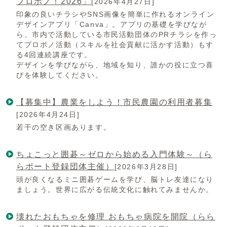
プロボノ！2026」
[2026年4月27日]
印象の良いチラシやSNS画像を簡単に作れるオンライン
デザインアプリ「Canva」。アプリの基礎を学びなが
ら、市内で活動している市民活動団体のPRチラシを作っ
てプロボノ活動（スキルを社会貢献に活かす活動）もす
る4回連続講座です。
デザインを学びながら、地域を知り、誰かの役に立つ喜
びを体験してください。
【募集中】農業をしよう！市民農園の利用者募集
[2026年4月24日]
若干の空き区画あります。
ちょこっと囲碁～ゼロから始める入門体験～（ら
らポート登録団体主催）
[2026年3月28日]
頭が良くなるミニ囲碁ゲームを学び、脳トレ友達になり
ましょう。世界に広がる伝統文化に触れてみませんか。
壊れたおもちゃを修理 おもちゃ病院を開院（らら