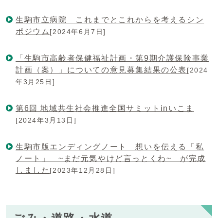
生駒市立病院 これまでとこれからを考えるシン
ポジウム
[2024年6月7日]
「生駒市高齢者保健福祉計画・第9期介護保険事業
計画（案）」についての意見募集結果の公表
[2024
年3月25日]
第6回 地域共生社会推進全国サミットinいこま
[2024年3月13日]
生駒市版エンディングノート 想いを伝える「私
ノート」 ~まだ元気やけど言っとくわ~ が完成
しました
[2023年12月28日]