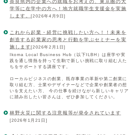
奈良県内の企業への就職をお考えの、東京圏の大
学等に在学中の方へ！地方就職学生支援金を実施
します。
[2026年4月9日]
これから起業・経営に挑戦したい方へ！！未来を
創造する起業家の思考と行動を学ぶセミナーを実
施します
[2026年2月1日]
Ikoma Local Business Hub（以下ILBH）は座学や実
践を通し情熱を持って生駒で新しい挑戦に取り組む人た
ちをサポートする講座です。
ローカルビジネスの創業、既存事業の革新や第二創業に
取り組む方、士業やデザイナーなどで企業や創業者の想
いを支えたい方、 今の仕事を続けながら新しいキャリア
に踏み出したい皆さんは、ぜひ参加してください。
林野火災に関する注意報等が発令されています
[2026年1月21日]