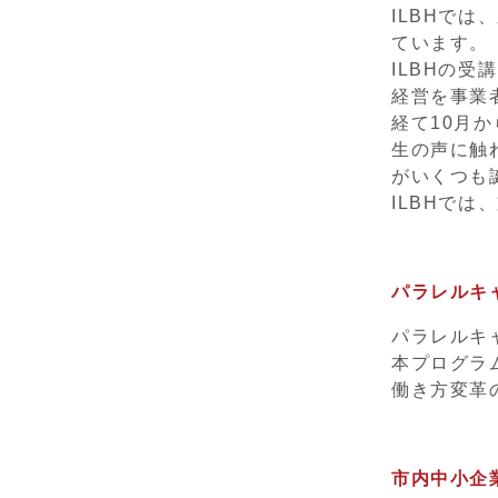
ILBHで
ています。
ILBHの
経営を事業
経て10月
生の声に触
がいくつも
ILBHで
パラレルキ
パラレルキ
本プログラ
働き方変革
市内中小企