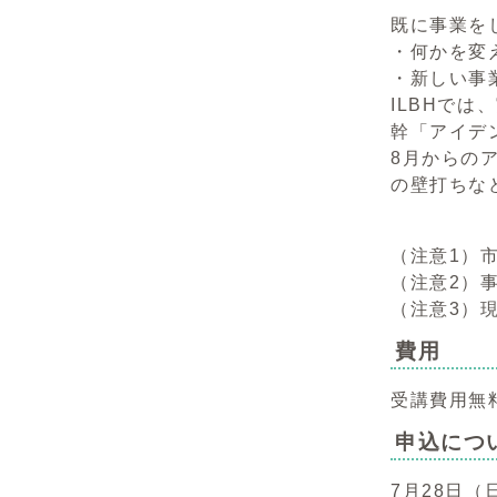
既に事業を
・何かを変
・新しい事
ILBHで
幹「アイデ
8月からの
の壁打ちな
（注意1）
（注意2）
（注意3）
費用
受講費用無
申込につ
7月28日（