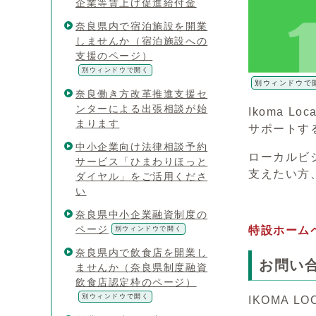
企業等賃上げ促進給付金
奈良県内で宿泊施設を開業
しませんか（宿泊施設への
支援のページ）
別ウィンドウで開く
別ウィンドウで
奈良働き方改革推進支援セ
ンターによる出張相談が始
Ikoma 
まります
サポートす
中小企業向け法律相談予約
ローカルビ
サービス「ひまわりほっと
支えたい方
ダイヤル」をご活用くださ
い
奈良県中小企業融資制度の
ページ
特設ホーム
別ウィンドウで開く
奈良県内で飲食店を開業し
お問い
ませんか（奈良県制度融資
飲食店認定枠のページ）
別ウィンドウで開く
IKOMA L