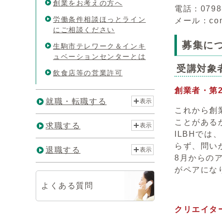
創業をお考えの方へ
電話：0798-
労働条件相談ほっとライン
メール：cont
にご相談ください
募集に
生駒市テレワーク＆インキ
ュベーションセンターとは
受講対象
飲食店等の営業許可
創業者・第
就職・転職する
表示
これから創
ことがある
求職する
表示
ILBHで
らず、問い
退職する
表示
8月からの
がペアにな
よくある質問
クリエイタ