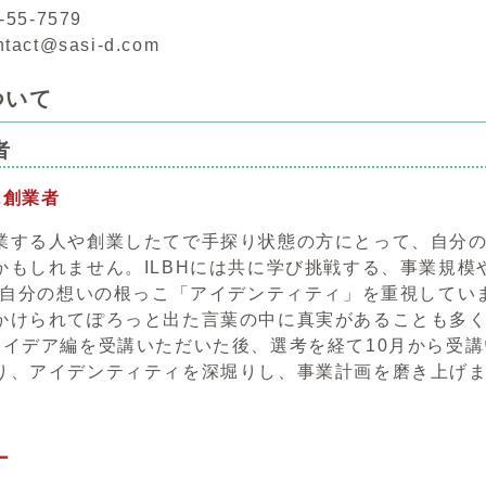
55-7579
act@sasi-d.com
ついて
者
2創業者
業する人や創業したてで手探り状態の方にとって、自分
かもしれません。ILBHには共に学び挑戦する、事業規模
は、自分の想いの根っこ「アイデンティティ」を重視して
かけられてぽろっと出た言葉の中に真実があることも多
アイデア編を受講いただいた後、選考を経て10月から受
り、アイデンティティを深堀りし、事業計画を磨き上げ
ー