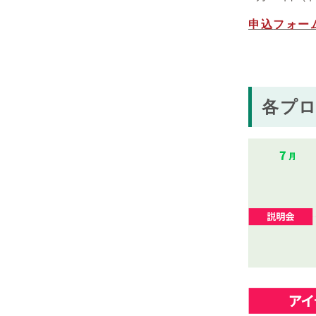
申込
フォー
各プ