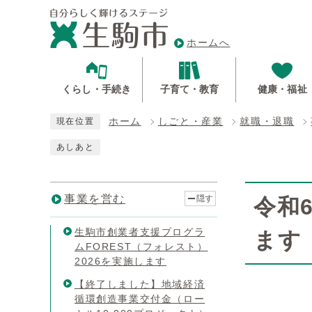
ホームへ
くらし・手続き
子育て・教育
健康・福祉
ホーム
しごと・産業
就職・退職
現在位置
あしあと
事業を営む
隠す
令和6
生駒市創業者支援プログラ
ます
ムFOREST（フォレスト）
2026を実施します
【終了しました】地域経済
循環創造事業交付金（ロー