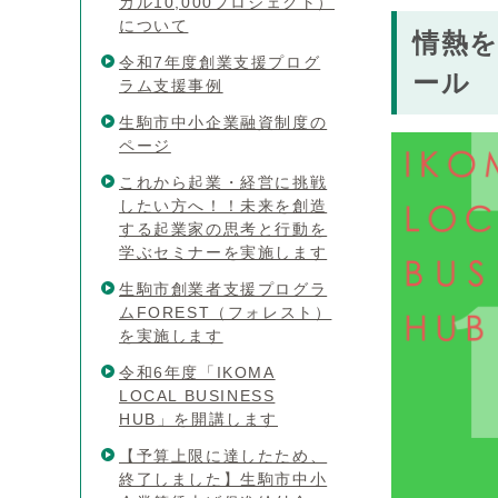
カル10,000プロジェクト）
について
情熱
令和7年度創業支援プログ
ール I
ラム支援事例
生駒市中小企業融資制度の
ページ
これから起業・経営に挑戦
したい方へ！！未来を創造
する起業家の思考と行動を
学ぶセミナーを実施します
生駒市創業者支援プログラ
ムFOREST（フォレスト）
を実施します
令和6年度「IKOMA
LOCAL BUSINESS
HUB」を開講します
【予算上限に達したため、
終了しました】生駒市中小