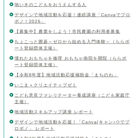
地いきのこどもをおうえんする人
デザインで地域活動を応援！連続講座「Canvaでプロ
ボノ！2026」
【募集中】農業をしよう！市民農園の利用者募集
ちょこっと囲碁～ゼロから始める入門体験～（ららポ
ート登録団体主催）
壊れたおもちゃを修理 おもちゃ病院を開院（ららポ
ート登録団体主催）
【令和8年度】地域活動応援補助金「まちのわ」
いこま＋クリエイティブゼミ
こども意見ファシリテーター養成講座（こども家庭庁
主催）
地域活動スキルアップ講座 レポート
デザインで地域活動を応援！「Canva(キャンバ)でプ
ロボノ」 レポート