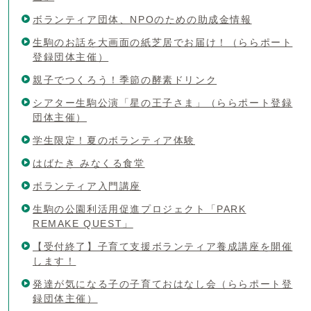
ボランティア団体、NPOのための助成金情報
生駒のお話を大画面の紙芝居でお届け！（ららポート
登録団体主催）
親子でつくろう！季節の酵素ドリンク
シアター生駒公演「星の王子さま」（ららポート登録
団体主催）
学生限定！夏のボランティア体験
はばたき みなくる食堂
ボランティア入門講座
生駒の公園利活用促進プロジェクト「PARK
REMAKE QUEST」
【受付終了】子育て支援ボランティア養成講座を開催
します！
発達が気になる子の子育ておはなし会（ららポート登
録団体主催）