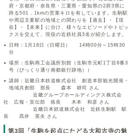
府・京都府・奈良県・三重県・愛知県の2府3県に
跨る501．1kmの営業キロを有しています。生駒駅
や周辺主要駅の地域との関わりを【過去】・【現
在】・【未来】に分け、様々なエピソードやトピッ
クスを交えて、現役の近鉄社員3名が紹介します。
日時：1月18日（日曜日） 14時00分～15時30
分
場所：生駒商工会議所別館（生駒市元町1丁目8番3
号（ぴっくり通り南都銀行跡地））
講師：近畿日本鉄道株式会社 創造本部観光開発・
地域共創部 部長 森本 耕司 さん
近畿グループホールディングス株式会
社 広報・宣伝部 係長 木本 和彦 さん
近畿日本鉄道株式会社 近鉄生駒駅 駅
長 髙井 英夫 さん
第3回「生駒を起点にたどる大和古寺の魅