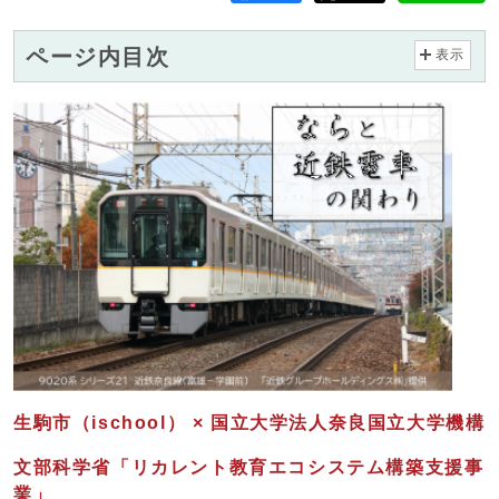
ページ内目次
表示
生駒市
（ischool）
×
国立大学法人奈良国立大学機構
文部科学省「リカレント教育エコシステム構築支援事
業」