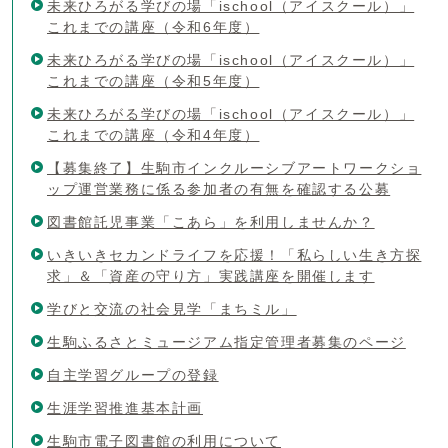
未来ひろがる学びの場「ischool（アイスクール）」
これまでの講座（令和6年度）
未来ひろがる学びの場「ischool（アイスクール）」
これまでの講座（令和5年度）
未来ひろがる学びの場「ischool（アイスクール）」
これまでの講座（令和4年度）
【募集終了】生駒市インクルーシブアートワークショ
ップ運営業務に係る参加者の有無を確認する公募
図書館託児事業「こあら」を利用しませんか？
いきいきセカンドライフを応援！「私らしい生き方探
求」＆「資産の守り方」実践講座を開催します
学びと交流の社会見学「まちミル」
生駒ふるさとミュージアム指定管理者募集のページ
自主学習グループの登録
生涯学習推進基本計画
生駒市電子図書館の利用について