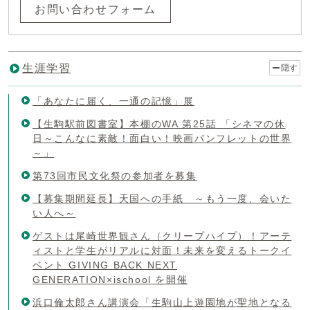
お問い合わせフォーム
生涯学習
隠す
「あなたに届く、一通の記憶」展
【生駒駅前図書室】本棚のWA 第25話 「シネマの休
日～こんなに素敵！面白い！映画パンフレットの世界
～」
第73回市民文化祭の参加者を募集
【募集期間延長】天国への手紙 ～もう一度、会いた
い人へ～
ゲストは尾崎世界観さん（クリープハイプ）！アーテ
ィストと学生がリアルに対面！未来を変えるトークイ
ベント GIVING BACK NEXT
GENERATION×ischool を開催
浜口倫太郎さん講演会「生駒山上遊園地が聖地となる