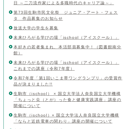
日 ～二刀流作家による多職時代のキャリア論～」
第73回生駒市民文化祭 ジュニア・アート・フェス
タ 作品募集のお知らせ
放送大学の学生を募集
未来ひろがる学びの場「ischool（アイスクール）」
本好きの若者集まれ、本活部員募集中！（図書館南分
館）
未来ひろがる学びの場「ischool（アイスクール）」
これまでの講座（令和7年度）
令和7年度「第1回いこま帯ワングランプリ」の受賞作
品が決まりました!!
生駒市（ischool） × 国立大学法人奈良国立大学機構
「ちょっと尖（とが）った食と健康実践講座」講座の
開催について
生駒市（ischool）× 国立大学法人奈良国立大学機構
「ならと近鉄電車の関わり」講座の開催について