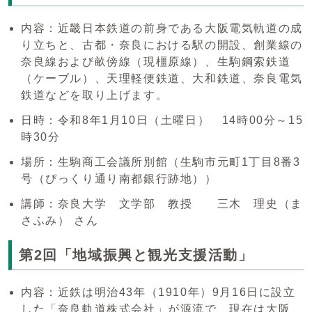
内容：近畿日本鉄道の前身である大阪電気軌道の成
り立ちと、古都・奈良における駅の開設、創業線の
奈良線および畝傍線（現橿原線）、生駒鋼索鉄道
（ケーブル）、天理軽便鉄道、大和鉄道、奈良電気
鉄道などを取り上げます。
日時：令和8年1月10日（土曜日） 14時00分～15
時30分
場所：生駒商工会議所別館（生駒市元町1丁目8番3
号（ぴっくり通り南都銀行跡地））
講師：奈良大学 文学部 教授 三木 理史（ま
さふみ） さん
第2回「地域振興と観光支援活動」
内容：近鉄は明治43年（1910年）9月16日に設立
した「奈良軌道株式会社」が源流で、現在は大阪