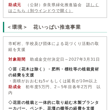
助成元
（公財）奈良県緑化推進協会
詳しく
はこちら
（別ウインドウで開く）
＜環境＞ 花いっぱい推進事業
市町村、学校及び団体による花づくり活動の取
組を支援
対象期間
助成金交付決定日～2027年3月31日
◇苗（花木は除く）・肥料・標柱等の植栽資材
の経費を支援
・面積がおおむね5㎡もしくは延長が10m以上
助成金
初年度5万円、2～5年目各年2万円 以
内
◇花苗の植栽と一体的に取り組む木製プランタ
ーカバー、ベンチ、花壇の棚等の経費を支援