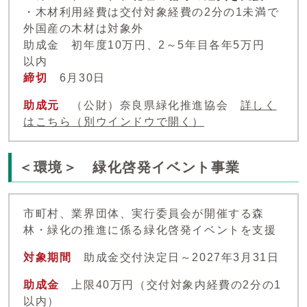
・木材利用経費は交付対象経費の2分の1未満で
外国産の木材は対象外
助成金 初年度10万円、2～5年目各年5万円
以内
締切
6月30日
助成元
（公財）奈良県緑化推進協会
詳しく
はこちら
（別ウインドウで開く）
＜環境＞ 緑化啓発イベント事業
市町村、業界団体、実行委員会が開催する森
林・緑化の推進に係る緑化啓発イベントを支援
対象期間
助成金交付決定日～2027年3月31日
助成金
上限40万円（交付対象内経費の2分の1
以内）