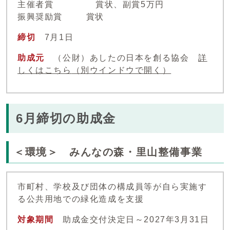
主催者賞 賞状、副賞5万円
振興奨励賞 賞状
締切
7月1日
助成元
（公財）あしたの日本を創る協会
詳
しくはこちら
（別ウインドウで開く）
6月締切の助成金
＜環境＞ みんなの森・里山整備事業
市町村、学校及び団体の構成員等が自ら実施す
る公共用地での緑化造成を支援
対象期間
助成金交付決定日～2027年3月31日