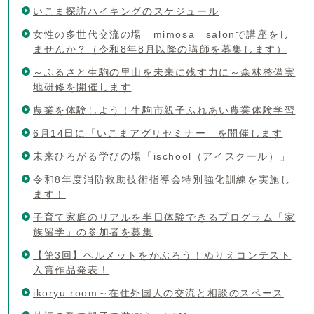
いこま探訪ハイキングのスケジュール
女性の多世代交流の場 mimosa salonで講座をし
ませんか？（令和8年8月以降の講師を募集します）
～ふるさと生駒の里山を未来に残す力に～森林整備実
地研修を開催します
農業を体験しよう！生駒市親子ふれあい農業体験学習
6月14日に「いこまアグリセミナー」を開催します
未来ひろがる学びの場「ischool（アイスクール）」
令和8年度消防救助技術指導会特別強化訓練を実施し
ます！
子育て家庭のリアルを半日体験できるプログラム「家
族留学」の参加者を募集
【第3回】ヘルメットをかぶろう！ぬりえコンテスト
入賞作品発表！
ikoryu room～在住外国人の交流と相談のスペース