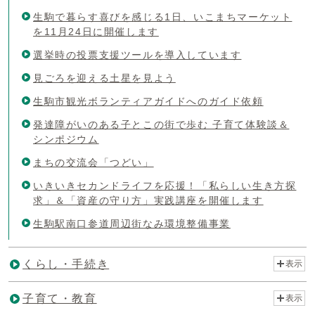
生駒で暮らす喜びを感じる1日、いこまちマーケット
を11月24日に開催します
選挙時の投票支援ツールを導入しています
見ごろを迎える土星を見よう
生駒市観光ボランティアガイドへのガイド依頼
発達障がいのある子とこの街で歩む 子育て体験談＆
シンポジウム
まちの交流会「つどい」
いきいきセカンドライフを応援！「私らしい生き方探
求」＆「資産の守り方」実践講座を開催します
生駒駅南口参道周辺街なみ環境整備事業
くらし・手続き
表示
子育て・教育
表示