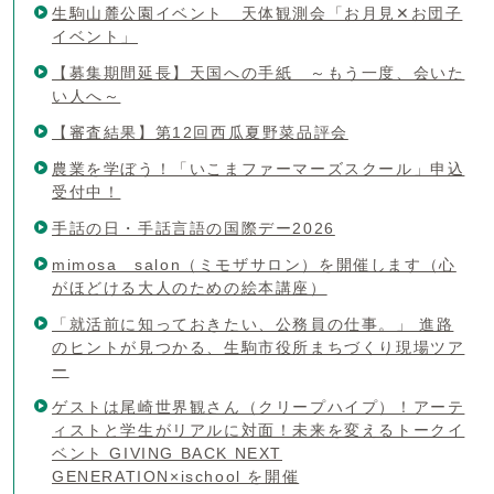
生駒山麓公園イベント 天体観測会「お月見✕お団子
イベント」
【募集期間延長】天国への手紙 ～もう一度、会いた
い人へ～
【審査結果】第12回西瓜夏野菜品評会
農業を学ぼう！「いこまファーマーズスクール」申込
受付中！
手話の日・手話言語の国際デー2026
mimosa salon（ミモザサロン）を開催します（心
がほどける大人のための絵本講座）
「就活前に知っておきたい、公務員の仕事。」 進路
のヒントが見つかる、生駒市役所まちづくり現場ツア
ー
ゲストは尾崎世界観さん（クリープハイプ）！アーテ
ィストと学生がリアルに対面！未来を変えるトークイ
ベント GIVING BACK NEXT
GENERATION×ischool を開催