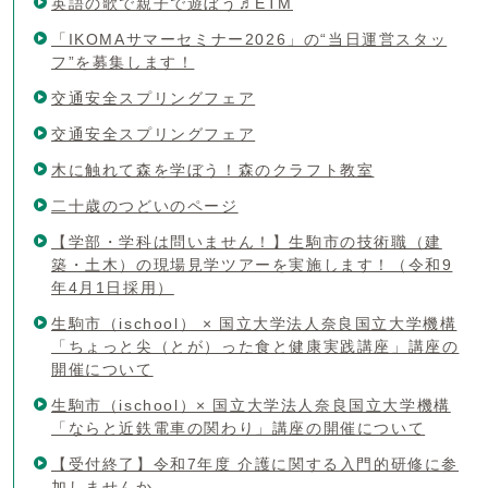
英語の歌で親子で遊ぼう♬ETM
「IKOMAサマーセミナー2026」の“当日運営スタッ
フ”を募集します！
交通安全スプリングフェア
交通安全スプリングフェア
木に触れて森を学ぼう！森のクラフト教室
二十歳のつどいのページ
【学部・学科は問いません！】生駒市の技術職（建
築・土木）の現場見学ツアーを実施します！（令和9
年4月1日採用）
生駒市（ischool） × 国立大学法人奈良国立大学機構
「ちょっと尖（とが）った食と健康実践講座」講座の
開催について
生駒市（ischool）× 国立大学法人奈良国立大学機構
「ならと近鉄電車の関わり」講座の開催について
【受付終了】令和7年度 介護に関する入門的研修に参
加しませんか