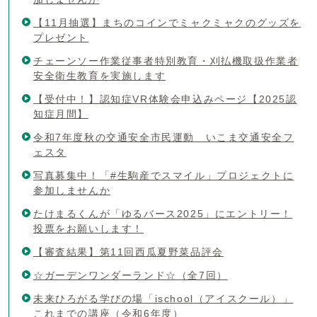
【11月抽選】まちのコインでミャクミャクのグッズを
プレゼント
チェーンソー作業従事者特別教育・刈払機取扱作業者
安全衛生教育を実施します
【受付中！】認知症VR体験会申込みページ【2025認
知症月間】
令和7年度秋の交通安全市民運動 いこま交通安全フ
ェスタ
写真募集中！「#生駒産でスマイル」プロジェクトに
参加しませんか
たけまるくんが「ゆるバース2025」にエントリー！
投票をお願いします！
【審査結果】第11回西瓜夏野菜品評会
☆ガーデンワンダーランド☆（全7回）
未来ひろがる学びの場「ischool（アイスクール）」
これまでの講座（令和6年度）