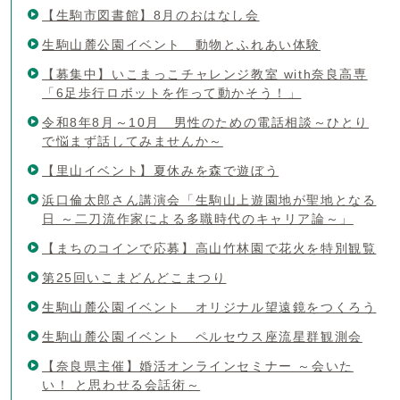
【生駒市図書館】8月のおはなし会
生駒山麓公園イベント 動物とふれあい体験
【募集中】いこまっこチャレンジ教室 with奈良高専
「6足歩行ロボットを作って動かそう！」
令和8年8月～10月 男性のための電話相談～ひとり
で悩まず話してみませんか～
【里山イベント】夏休みを森で遊ぼう
浜口倫太郎さん講演会「生駒山上遊園地が聖地となる
日 ～二刀流作家による多職時代のキャリア論～」
【まちのコインで応募】高山竹林園で花火を特別観覧
第25回いこまどんどこまつり
生駒山麓公園イベント オリジナル望遠鏡をつくろう
生駒山麓公園イベント ペルセウス座流星群観測会
【奈良県主催】婚活オンラインセミナー ～会いた
い！ と思わせる会話術～