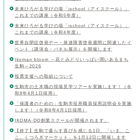
未来ひろがる学びの場「ischool（アイスクール）」
これまでの講座（令和5年度）
未来ひろがる学びの場「ischool（アイスクール）」
これまでの講座（令和4年度）
世界自閉症啓発デー・発達障害啓発週間に関連したイ
ベント（講演会・パネル展示）を開催します
Ikoman bloom ～花とみどりいっぱい潤いあるまち
生駒～2026
投票支援への取組について
生駒市の土木職の現場見学ツアーを実施します！（令
和8年4月1日採用）
「保護者のための」生駒市役所職員採用説明会を実施
します！（令和8年4月1日採用）
IKOMA-DO創業スクールが開催されます。
【終了】生駒で暮らす喜びを感じる1日、「いま、こ
こ。くつろぎマーケット」を1月12日に開催します