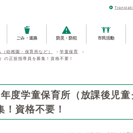
Translat
ごみ・道路
防災・防犯
市民活動
る（幼稚園・保育所など）
学童保育
ブ）の正規指導員を募集！資格不要！
8年度学童保育所（放課後児童
集！資格不要！