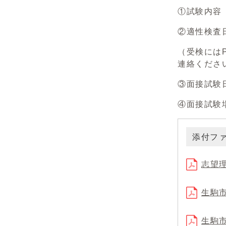
①試験内容
②適性検査
（受検には
連絡くださ
③面接試験
④面接試験
添付フ
志望理
生駒市
生駒市