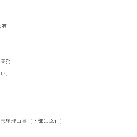
）
休有
援業務
さい。
、志望理由書（下部に添付）