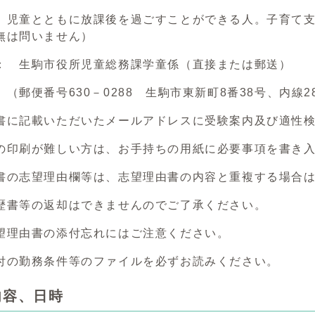
 児童とともに放課後を過ごすことができる人。子育て
無は問いません）
： 生駒市役所児童総務課学童係（直接または郵送）
630－0288 生駒市東新町8番38号、内線28
書に記載いただいたメールアドレスに受験案内及び適性検
の印刷が難しい方は、お手持ちの用紙に必要事項を書き
書の志望理由欄等は、志望理由書の内容と重複する場合
歴書等の返却はできませんのでご了承ください。
望理由書の添付忘れにはご注意ください。
付の勤務条件等のファイルを必ずお読みください。
内容、日時