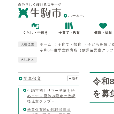
ホームへ
くらし・手続き
子育て・教育
健康・福祉
ホーム
子育て・教育
子どもを預け
現在位置
令和8年度学童保育所（放課後児童クラ
あしあと
学童保育
隠す
令和
生駒市初！サマー学童を始
を募
めます - 夏休み限定の放課
後児童クラブ -
学童保育所の臨時指導員