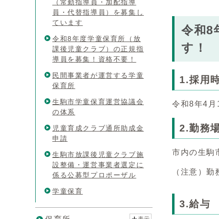
（常勤指導員・加配指導
員・代替指導員）を募集し
ています
令和8
令和8年度学童保育所（放
す！
課後児童クラブ）の正規指
導員を募集！資格不要！
民間事業者が運営する学童
1.採用
保育所
生駒市学童保育運営協議会
令和8年4月
の体系
2.勤務
児童育成クラブ通所助成金
申請
市内の生駒
生駒市放課後児童クラブ施
設整備・運営事業者選定に
（注意）勤
係る公募型プロポーザル
学童保育
3.給与