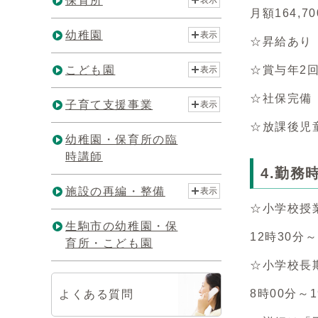
保育所
表示
月額164,
幼稚園
表示
☆昇給あり
こども園
☆賞与年2
表示
☆社保完備
子育て支援事業
表示
☆放課後児
幼稚園・保育所の臨
時講師
4.勤務
施設の再編・整備
表示
☆小学校授
生駒市の幼稚園・保
12時30分
育所・こども園
☆小学校長
8時00分～
よくある質問