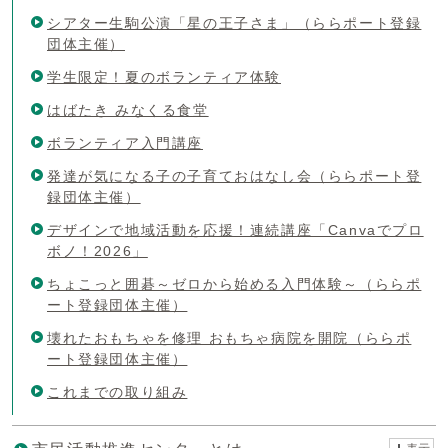
シアター生駒公演「星の王子さま」（ららポート登録
団体主催）
学生限定！夏のボランティア体験
はばたき みなくる食堂
ボランティア入門講座
発達が気になる子の子育ておはなし会（ららポート登
録団体主催）
デザインで地域活動を応援！連続講座「Canvaでプロ
ボノ！2026」
ちょこっと囲碁～ゼロから始める入門体験～（ららポ
ート登録団体主催）
壊れたおもちゃを修理 おもちゃ病院を開院（ららポ
ート登録団体主催）
これまでの取り組み