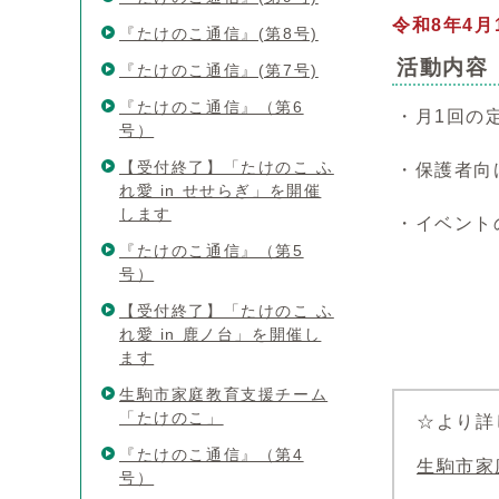
令和8年4月
『たけのこ通信』(第8号)
活動内容
『たけのこ通信』(第7号)
『たけのこ通信』（第6
・月1回の
号）
【受付終了】「たけのこ ふ
・保護者向
れ愛 in せせらぎ」を開催
します
・イベン
『たけのこ通信』（第5
号）
【受付終了】「たけのこ ふ
れ愛 in 鹿ノ台」を開催し
ます
生駒市家庭教育支援チーム
「たけのこ」
☆より詳
『たけのこ通信』（第4
生駒市家
号）