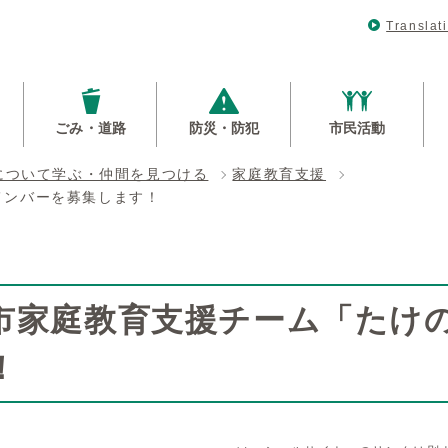
Translat
ごみ・道路
防災・防犯
市民活動
について学ぶ・仲間を見つける
家庭教育支援
メンバーを募集します！
市家庭教育支援チーム「たけ
！