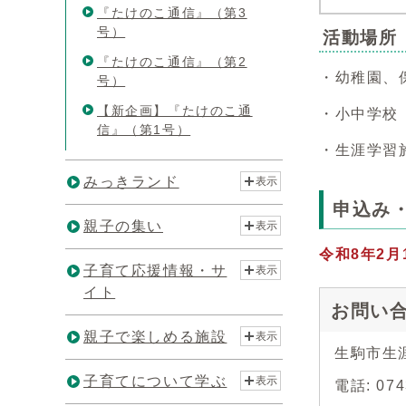
『たけのこ通信』（第3
号）
活動場所
『たけのこ通信』（第2
・幼稚園、
号）
【新企画】『たけのこ通
・小中学校
信』（第1号）
・生涯学
みっきランド
表示
申込み
親子の集い
表示
令和8年2月
子育て応援情報・サ
表示
イト
お問い
親子で楽しめる施設
表示
生駒市生
子育てについて学ぶ
表示
電話: 0