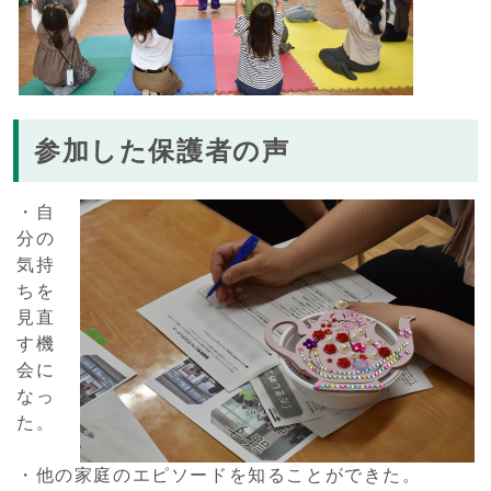
参加した保護者の声
・自
分の
気持
ちを
見直
す機
会に
なっ
た。
・他の家庭のエピソードを知ることができた。