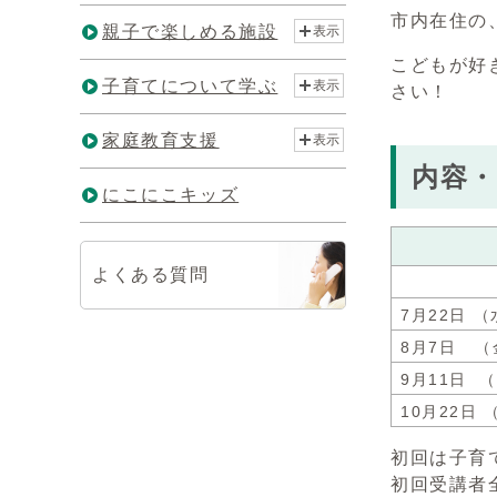
市内在住の
親子で楽しめる施設
表示
こどもが好
子育てについて学ぶ
表示
さい！
家庭教育支援
表示
内容・
にこにこキッズ
よくある質問
7月22日 
8月7日 （
9月11日 
10月22日
初回は子育
初回受講者