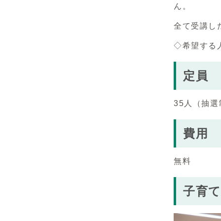
ん。
全て受講し
◇希望する
定員
35人（抽
費用
無料
子育