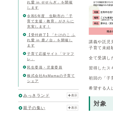
れ愛 in せせらぎ」を開催
します
令和5年度 生駒市の「子
育て支援・教育」がさらに
充実します！
【受付終了】「たけのこ ふ
れ愛 in 鹿ノ台」を開催し
講義や託児
ます
子育て未経
子育て応援サイト「ママフ
全て受講し
レ」
民生委員・児童委員
習得したス
株式会社AsMamaの子育て
初回の「子
シェア
希望する人
みっきランド
表示
対象
親子の集い
表示