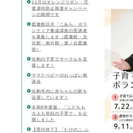
11月はオレンジリボン・児
童虐待防止推進キャンペー
ンの期間です
図書館託児「こあら」ボラ
ンティア養成講座の受講者
を募集します（図書館・北
分館・南分館・鹿ノ台図書
室）
生駒の子育てサークルを支
援します！
ママとベビーのおっぱい相
談会
生駒市内に赤ちゃんの駅を
設置しています！
令和8年度版 「こどもも
大人も笑顔の子育て」を公
開しました
【受付終了】「たけのこ ふ