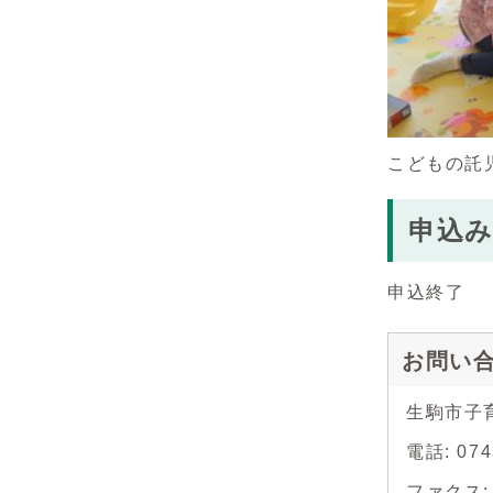
こどもの託
申込
申込終了
お問い
生駒市子
電話: 074
ファクス: 0