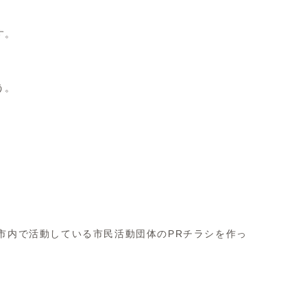
す。
う。
、市内で活動している市民活動団体のPRチラシを作っ