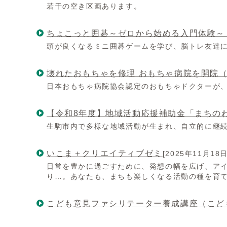
若干の空き区画あります。
ちょこっと囲碁～ゼロから始める入門体験～
頭が良くなるミニ囲碁ゲームを学び、脳トレ友達
壊れたおもちゃを修理 おもちゃ病院を開院
日本おもちゃ病院協会認定のおもちゃドクターが
【令和8年度】地域活動応援補助金「まちの
生駒市内で多様な地域活動が生まれ、自立的に継
いこま＋クリエイティブゼミ
[2025年11月18日
日常を豊かに過ごすために、発想の幅を広げ、ア
り…。あなたも、まちも楽しくなる活動の種を育
こども意見ファシリテーター養成講座（こど