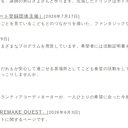
クを、講師の井口さよさんと作ります。完成したドリンクはボト
ート登録団体主催）
[2026年7月17日]
のごとを見ているこどもとのつながりを描いた、ファンタジック
19日]
さまざまなプログラムを用意しています。希望者には活動証明書
、だれもが安心して過ごせる居場所としてこども食堂の活動をし
ほっこりしませんか。
ボランティアコーディネーターが、一人ひとりの希望に合った今
EMAKE QUEST」
[2026年6月3日]
クトに関するページです。