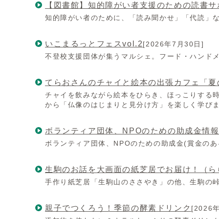
【図書館】知的障がい者支援のための読書サ
知的障がい者のために、「読み聞かせ」「代読」
いこまるっとフェスvol.2
[2026年7月30日]
不登校支援団体が集うマルシェ。フード・ハンド
てらおさんのチャイと絵本の出張カフェ「夏
チャイを飲みながら絵本をひらき、ほっこりする
から「仏像のはじまりと見分け方」を楽しく学び
ボランティア団体、NPOのための助成金情
ボランティア団体、NPOのための助成金(賞金の
生駒のお話を大画面の紙芝居でお届け！（ら
手作り紙芝居「生駒山のささやき」の他、生駒の
親子でつくろう！季節の酵素ドリンク
[2026