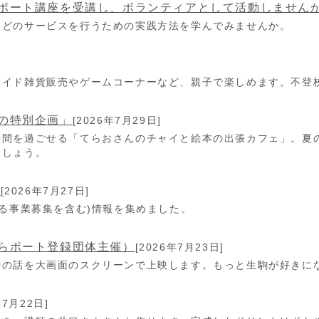
ポート講座を受講し、ボランティアとして活動しません
などのサービスを行うための実践方法を学んでみませんか。
メイド雑貨販売やゲームコーナーなど、親子で楽しめます。不登
の特別企画」
[2026年7月29日]
時間を過ごせる「てらおさんのチャイと絵本の出張カフェ」。夏
ましょう。
報
[2026年7月27日]
ある事業募集を含む)情報を集めました。
らポート登録団体主催）
[2026年7月23日]
峠の話を大画面のスクリーンで上映します。もっと生駒が好きに
年7月22日]