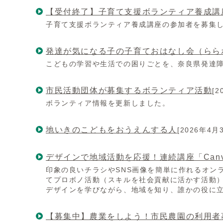
【受付終了】子育て支援ボランティア養成講
子育て支援ボランティア養成講座の参加者を募集
発達が気になる子の子育ておはなし会（らら
こどもの学習や生活での困りごとを、奈良県発達
市民活動団体が募集するボランティア活動
[2
ボランティア情報を更新しました。
地いきのこどもをおうえんする人
[2026年4月
デザインで地域活動を応援！連続講座「Canv
印象の良いチラシやSNS画像を簡単に作れるオン
てプロボノ活動（スキルを社会貢献に活かす活動）
デザインを学びながら、地域を知り、誰かの役に
【募集中】農業をしよう！市民農園の利用者