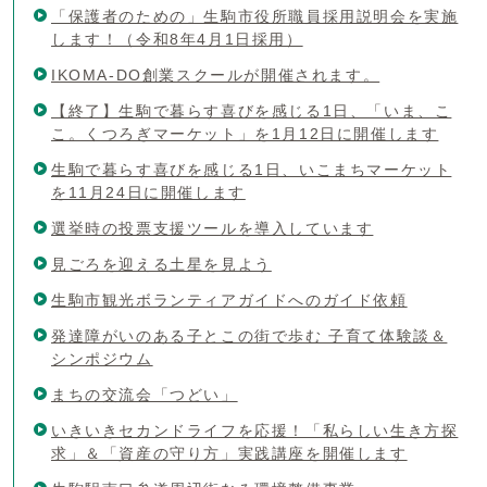
「保護者のための」生駒市役所職員採用説明会を実施
します！（令和8年4月1日採用）
IKOMA-DO創業スクールが開催されます。
【終了】生駒で暮らす喜びを感じる1日、「いま、こ
こ。くつろぎマーケット」を1月12日に開催します
生駒で暮らす喜びを感じる1日、いこまちマーケット
を11月24日に開催します
選挙時の投票支援ツールを導入しています
見ごろを迎える土星を見よう
生駒市観光ボランティアガイドへのガイド依頼
発達障がいのある子とこの街で歩む 子育て体験談＆
シンポジウム
まちの交流会「つどい」
いきいきセカンドライフを応援！「私らしい生き方探
求」＆「資産の守り方」実践講座を開催します