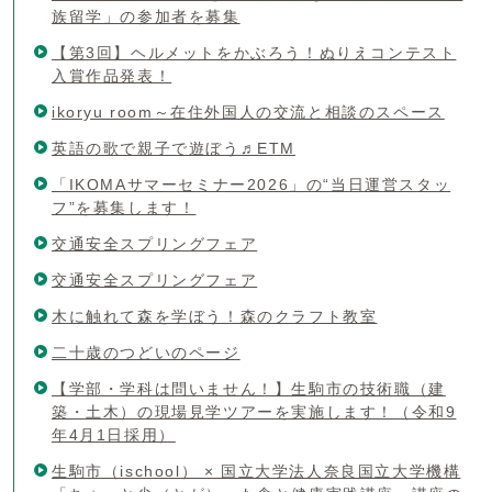
族留学」の参加者を募集
【第3回】ヘルメットをかぶろう！ぬりえコンテスト
入賞作品発表！
ikoryu room～在住外国人の交流と相談のスペース
英語の歌で親子で遊ぼう♬ETM
「IKOMAサマーセミナー2026」の“当日運営スタッ
フ”を募集します！
交通安全スプリングフェア
交通安全スプリングフェア
木に触れて森を学ぼう！森のクラフト教室
二十歳のつどいのページ
【学部・学科は問いません！】生駒市の技術職（建
築・土木）の現場見学ツアーを実施します！（令和9
年4月1日採用）
生駒市（ischool） × 国立大学法人奈良国立大学機構