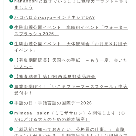
nanahoshiと親子でいっしょに気球ガーランドを作り
ましょう
ハロハロ☆ikoryu～インドネシアDAY
生駒山麓公園イベント 水鉄砲イベント「ウォーター
スプラッシュ2026」
生駒山麓公園イベント 天体観測会「お月見✕お団子
イベント」
【募集期間延長】天国への手紙 ～もう一度、会いた
い人へ～
【審査結果】第12回西瓜夏野菜品評会
農業を学ぼう！「いこまファーマーズスクール」申込
受付中！
手話の日・手話言語の国際デー2026
mimosa salon（ミモザサロン）を開催します（心
がほどける大人のための絵本講座）
「就活前に知っておきたい、公務員の仕事。」 進路
のヒントが見つかる、生駒市役所まちづくり現場ツア