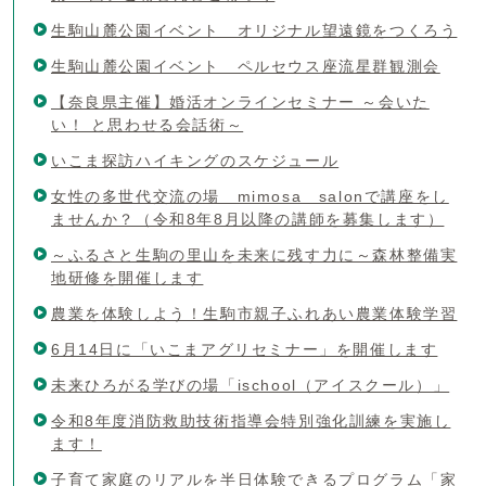
生駒山麓公園イベント オリジナル望遠鏡をつくろう
生駒山麓公園イベント ペルセウス座流星群観測会
【奈良県主催】婚活オンラインセミナー ～会いた
い！ と思わせる会話術～
いこま探訪ハイキングのスケジュール
女性の多世代交流の場 mimosa salonで講座をし
ませんか？（令和8年8月以降の講師を募集します）
～ふるさと生駒の里山を未来に残す力に～森林整備実
地研修を開催します
農業を体験しよう！生駒市親子ふれあい農業体験学習
6月14日に「いこまアグリセミナー」を開催します
未来ひろがる学びの場「ischool（アイスクール）」
令和8年度消防救助技術指導会特別強化訓練を実施し
ます！
子育て家庭のリアルを半日体験できるプログラム「家