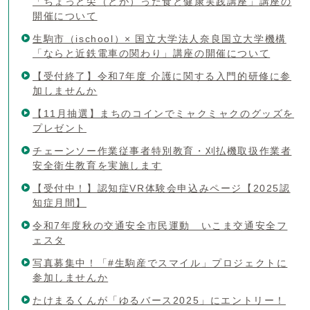
「ちょっと尖（とが）った食と健康実践講座」講座の
開催について
生駒市（ischool）× 国立大学法人奈良国立大学機構
「ならと近鉄電車の関わり」講座の開催について
【受付終了】令和7年度 介護に関する入門的研修に参
加しませんか
【11月抽選】まちのコインでミャクミャクのグッズを
プレゼント
チェーンソー作業従事者特別教育・刈払機取扱作業者
安全衛生教育を実施します
【受付中！】認知症VR体験会申込みページ【2025認
知症月間】
令和7年度秋の交通安全市民運動 いこま交通安全フ
ェスタ
写真募集中！「#生駒産でスマイル」プロジェクトに
参加しませんか
たけまるくんが「ゆるバース2025」にエントリー！