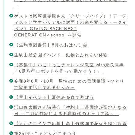
ー
ゲストは尾崎世界観さん（クリープハイプ）！アーテ
ィストと学生がリアルに対面！未来を変えるトークイ
ベント GIVING BACK NEXT
GENERATION×ischool を開催
【生駒市図書館】8月のおはなし会
生駒山麓公園イベント 動物とふれあい体験
【募集中】いこまっこチャレンジ教室 with奈良高専
「6足歩行ロボットを作って動かそう！」
令和8年8月～10月 男性のための電話相談～ひとり
で悩まず話してみませんか～
【里山イベント】夏休みを森で遊ぼう
浜口倫太郎さん講演会「生駒山上遊園地が聖地となる
日 ～二刀流作家による多職時代のキャリア論～」
【まちのコインで応募】高山竹林園で花火を特別観覧
第25回いこまどんどこまつり