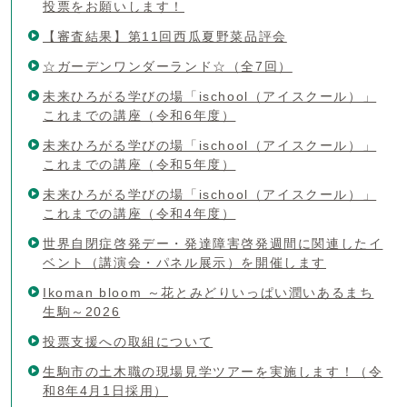
投票をお願いします！
【審査結果】第11回西瓜夏野菜品評会
☆ガーデンワンダーランド☆（全7回）
未来ひろがる学びの場「ischool（アイスクール）」
これまでの講座（令和6年度）
未来ひろがる学びの場「ischool（アイスクール）」
これまでの講座（令和5年度）
未来ひろがる学びの場「ischool（アイスクール）」
これまでの講座（令和4年度）
世界自閉症啓発デー・発達障害啓発週間に関連したイ
ベント（講演会・パネル展示）を開催します
Ikoman bloom ～花とみどりいっぱい潤いあるまち
生駒～2026
投票支援への取組について
生駒市の土木職の現場見学ツアーを実施します！（令
和8年4月1日採用）