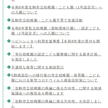
令和8年度生駒市立幼稚園・こども園（1号認定児）へ
の入園について
生駒市立幼稚園・こども園子育て支援活動
令和8年度私立幼稚園（新制度移行園）・認定こども
園（1号認定児）への入園について
ベビーシッター利用支援事業【令和8年度の受付を開
始します！】
「壱分幼稚園の認定こども園整備に関する基本計画」
を策定しました
不適切な保育に関する相談窓口
5類感染症への移行後の市立幼稚園・保育園・こども
園における新型コロナウィルス感染症対策について
「生駒市立幼稚園の再編に係る方向性」に関する地域
協議会への報告会を開催します
「生駒市立幼稚園の再編に係る方向性」を決定しまし
た