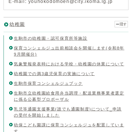
E-mail: youhokodomoen@city.ikoma.lg.jp
幼稚園
隠す
生駒市の幼稚園・認可保育所等施設
保育コンシェルジュ出前相談会を開催します(令和8年
9月開催分)
気象警報発表時における学校・幼稚園の休業について
幼稚園での満3歳児保育の実施について
生駒市保育コンシェルジュブック
生駒市立幼稚園給食用弁当調理・配送業務事業者選定
に係る公募型プロポーザル
乳児等通園支援事業(誰でも通園制度)について_申請
の受付を開始しました
幼保こども園課に保育コンシェルジュを配置していま
す