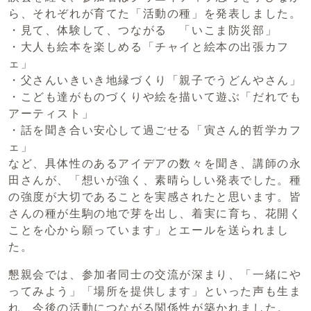
ら、それぞれが育てた「活動の種」を発表しました。
・見て、体験して、つながる 「いこま防災部」
・大人も絵本を楽しめる「チャイと絵本の出張カフ
ェ」
・父さんいきいき地縁づくり「親子でうどんやさん」
・こども達がものづくりや絵を描いて遊ぶ「だれでも
アーティスト」
・話を聞き合い安心して過ごせる「寅さん的哲学カフ
ェ」
など、具体性のあるアイデアの数々を聞き、講師の永
田さんが、「想いが強く、素晴らしい発表でした。種
の強度が大切であることを実感されたと思います。皆
さんの種が生駒の地で芽を出し、着実に育ち、花開く
ことを心から願っています」とエールを送られまし
た。
懇親会では、参加者同士の交流が深まり、「一緒にや
ってみよう」「場所を提供します」といった声も生ま
れ、今後の活動につながる関係性が築かれました。