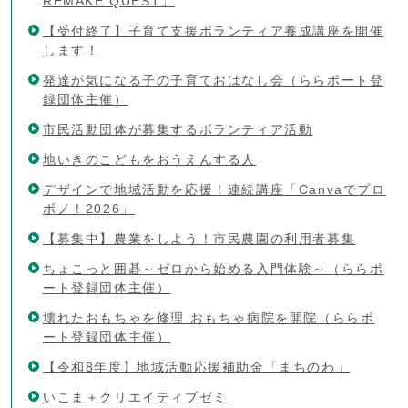
REMAKE QUEST」
【受付終了】子育て支援ボランティア養成講座を開催
します！
発達が気になる子の子育ておはなし会（ららポート登
録団体主催）
市民活動団体が募集するボランティア活動
地いきのこどもをおうえんする人
デザインで地域活動を応援！連続講座「Canvaでプロ
ボノ！2026」
【募集中】農業をしよう！市民農園の利用者募集
ちょこっと囲碁～ゼロから始める入門体験～（ららポ
ート登録団体主催）
壊れたおもちゃを修理 おもちゃ病院を開院（ららポ
ート登録団体主催）
【令和8年度】地域活動応援補助金「まちのわ」
いこま＋クリエイティブゼミ