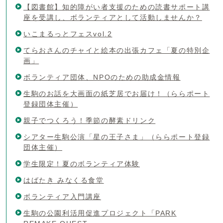
【図書館】知的障がい者支援のための読書サポート講
座を受講し、ボランティアとして活動しませんか？
いこまるっとフェスvol.2
てらおさんのチャイと絵本の出張カフェ「夏の特別企
画」
ボランティア団体、NPOのための助成金情報
生駒のお話を大画面の紙芝居でお届け！（ららポート
登録団体主催）
親子でつくろう！季節の酵素ドリンク
シアター生駒公演「星の王子さま」（ららポート登録
団体主催）
学生限定！夏のボランティア体験
はばたき みなくる食堂
ボランティア入門講座
生駒の公園利活用促進プロジェクト「PARK