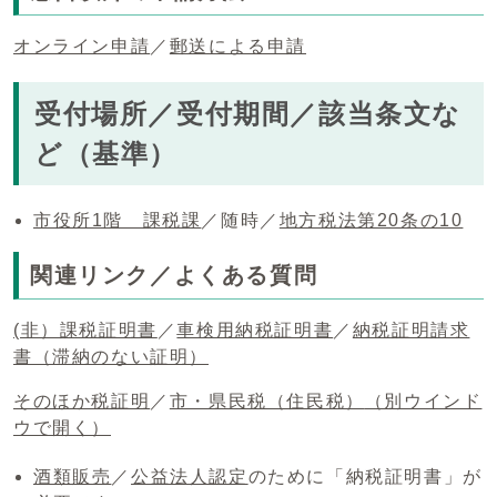
オンライン申請
／
郵送による申請
受付場所／受付期間／該当条文な
ど（基準）
市役所1階 課税課
／随時／
地方税法第20条の10
関連リンク／よくある質問
(非）課税証明書
／
車検用納税証明書
／
納税証明請求
書（滞納のない証明）
そのほか税証明
／
市・県民税（住民税）
（別ウインド
ウで開く）
酒類販売
／
公益法人認定
のために「納税証明書」が