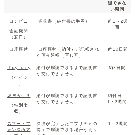
認できな
い期間
コンビニ
領収書（納付書の半券）
約1～2週
間
金融機関
（窓口）
口座振替
口座振替（納付）が記帳され
約10日間
た預金通帳（写し可）
Pay-easy
納付が確認できるまで証明書
約5日間
が交付できません。
（ペイジ
ー）
給与天引き
納付が確認できるまで証明書
納付日～
が交付できません。
1・2週間
（特別徴
収）
スマートフ
決済が完了したアプリ画面の
1～2週間
ォン決済ア
提示で確認できる場合があり