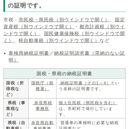
の証明です。
市税：
市民税・県民税
（別ウインドウで開く）
、
固定
資産税
（別ウインドウで開く）
・
都市計画税
（別ウイ
ンドウで開く）
、
国民健康保険税
（別ウインドウで開
く）
、
軽自動車税
（別ウインドウで開く）
など
車検用納税証明書
／
納税証明請求書（滞納のない証
明）
国税・県税の納税証明書
国税（所
国税庁（税
納税証明書（その1～4）
とい
得税な
務署）
う名称の証明書です。
ど）
県税（事
奈良県税
個人住民税（県民税を含む）
業税な
事務所
は、市町村で発行していま
ど）
す。
県税（自
奈良県自動
普通車の車検時に必要な納税
動車税）
車税事務
証明書など