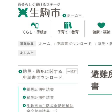
ホームへ
くらし・手続き
子育て・教育
健康・福祉
ホーム
申請書ダウンロード
防災・
現在位置
あしあと
防災・防犯に関する
隠す
避難
申請書ダウンロード
書
罹災証明申請書
罹災証明申請書
生駒市自主防災会活動補助
金交付申請書一式