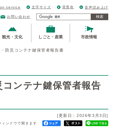
文字サイズ
背景色
ion service
音声読み上げ
検索
お問い合わせ
観光・文化
しごと・産業
市政情報
号・防災コンテナ鍵保管者報告書
災コンテナ鍵保管者報告
[更新日：2026年3月3日]
ウィンドウで開きます