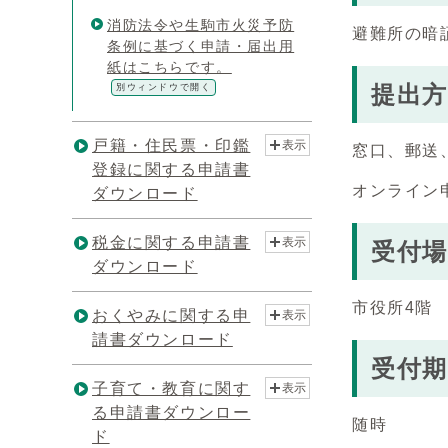
消防法令や生駒市火災予防
避難所の暗
条例に基づく申請・届出用
紙はこちらです。
提出方
別ウィンドウで開く
戸籍・住民票・印鑑
表示
窓口、郵送
登録に関する申請書
オンライン
ダウンロード
税金に関する申請書
表示
受付場
ダウンロード
市役所4階
おくやみに関する申
表示
請書ダウンロード
受付期
子育て・教育に関す
表示
る申請書ダウンロー
随時
ド