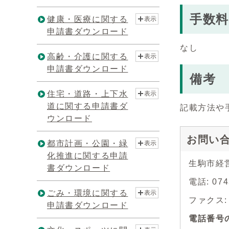
手数料
健康・医療に関する
表示
申請書ダウンロード
なし
高齢・介護に関する
表示
申請書ダウンロード
備考
住宅・道路・上下水
表示
道に関する申請書ダ
記載方法や
ウンロード
お問い
都市計画・公園・緑
表示
化推進に関する申請
生駒市経
書ダウンロード
電話: 07
ごみ・環境に関する
表示
ファクス: 0
申請書ダウンロード
電話番号