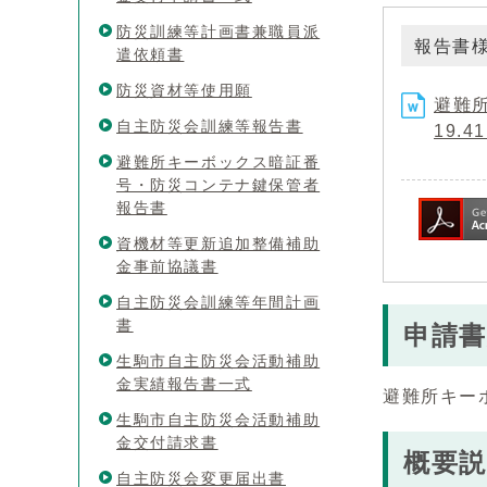
防災訓練等計画書兼職員派
報告書
遣依頼書
防災資材等使用願
避難所
自主防災会訓練等報告書
19.4
避難所キーボックス暗証番
号・防災コンテナ鍵保管者
報告書
資機材等更新追加整備補助
金事前協議書
自主防災会訓練等年間計画
書
申請書
生駒市自主防災会活動補助
金実績報告書一式
避難所キー
生駒市自主防災会活動補助
金交付請求書
概要説
自主防災会変更届出書