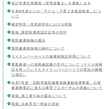
会計年度任用職員（管理栄養士）を募集します
令和8年度からの「子ども・子育て支援金制度」につ
いて
確定申告・住民税申告における控除
国保_限度額適用認定証等の交付
国民健康保険の届出
国民健康保険税の納付について
マイナンバーカードの健康保険証利用について
要配慮者への資格確認書の交付について（マイナ保険
証を持っていてもマイナンバーカードでの受診が困難
な場合）
令和7年度「生駒市国民健康保険運動指導事業」の実
施業務委託に係る公募型プロポーザルの実施について
国保_第三者行為の届出について
国保_出産育児一時金の支給