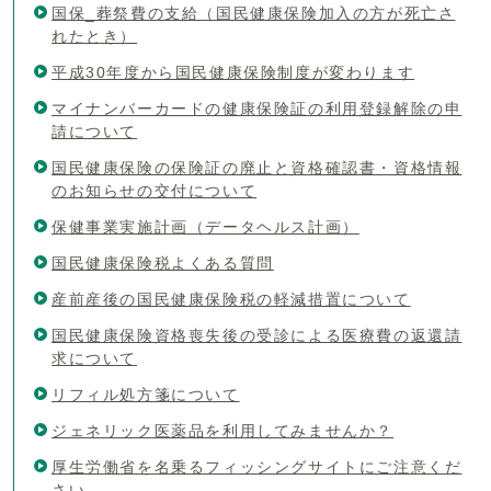
国保_葬祭費の支給（国民健康保険加入の方が死亡さ
れたとき）
平成30年度から国民健康保険制度が変わります
マイナンバーカードの健康保険証の利用登録解除の申
請について
国民健康保険の保険証の廃止と資格確認書・資格情報
のお知らせの交付について
保健事業実施計画（データヘルス計画）
国民健康保険税よくある質問
産前産後の国民健康保険税の軽減措置について
国民健康保険資格喪失後の受診による医療費の返還請
求について
リフィル処方箋について
ジェネリック医薬品を利用してみませんか？
厚生労働省を名乗るフィッシングサイトにご注意くだ
さい