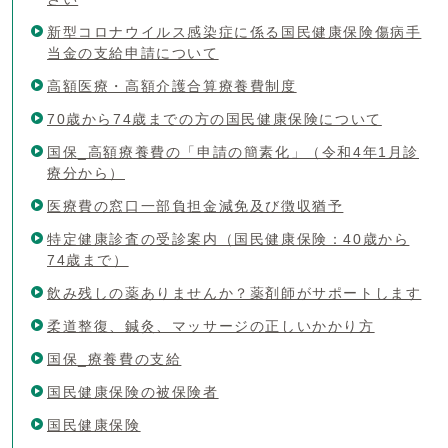
新型コロナウイルス感染症に係る国民健康保険傷病手
当金の支給申請について
高額医療・高額介護合算療養費制度
70歳から74歳までの方の国民健康保険について
国保_高額療養費の「申請の簡素化」（令和4年1月診
療分から）
医療費の窓口一部負担金減免及び徴収猶予
特定健康診査の受診案内（国民健康保険：40歳から
74歳まで）
飲み残しの薬ありませんか？薬剤師がサポートします
柔道整復、鍼灸、マッサージの正しいかかり方
国保_療養費の支給
国民健康保険の被保険者
国民健康保険