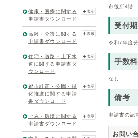
市役所4階
健康・医療に関する
表示
申請書ダウンロード
受付期
高齢・介護に関する
表示
申請書ダウンロード
令和7年度分
住宅・道路・上下水
表示
手数料
道に関する申請書ダ
ウンロード
なし
都市計画・公園・緑
表示
化推進に関する申請
備考
書ダウンロード
申請書の記
ごみ・環境に関する
表示
申請書ダウンロード
お問い