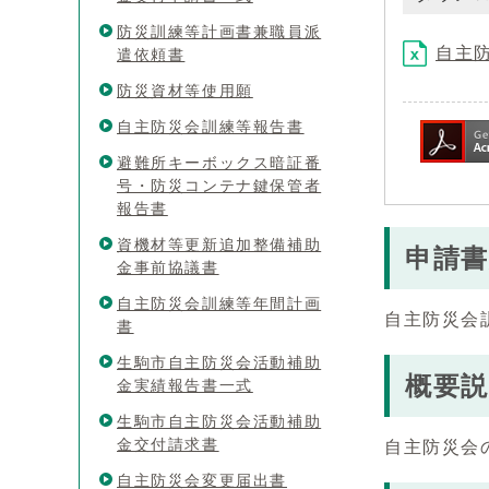
防災訓練等計画書兼職員派
自主防
遣依頼書
防災資材等使用願
自主防災会訓練等報告書
避難所キーボックス暗証番
号・防災コンテナ鍵保管者
報告書
資機材等更新追加整備補助
申請書
金事前協議書
自主防災会訓練等年間計画
自主防災会
書
生駒市自主防災会活動補助
概要説
金実績報告書一式
生駒市自主防災会活動補助
金交付請求書
自主防災会
自主防災会変更届出書