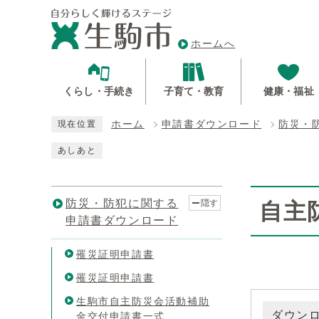
ホームへ
くらし・手続き
子育て・教育
健康・福祉
ホーム
申請書ダウンロード
防災・
現在位置
あしあと
防災・防犯に関する
隠す
自主
申請書ダウンロード
罹災証明申請書
罹災証明申請書
生駒市自主防災会活動補助
ダウン
金交付申請書一式