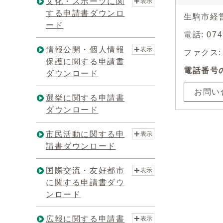
文化・スポーツに関
表示
する申請書ダウンロ
生駒市経
ード
電話: 07
情報公開・個人情報
表示
ファクス: 0
保護に関する申請書
電話番号
ダウンロード
お問い
選挙に関する申請書
ダウンロード
市民活動に関する申
表示
請書ダウンロード
国際交流・友好都市
表示
に関する申請書ダウ
ンロード
広報に関する申請書
表示