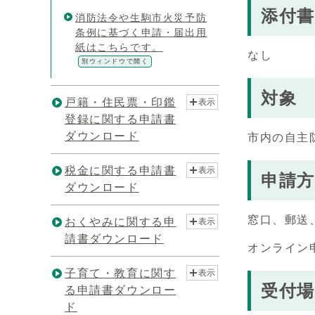
添付書
消防法令や生駒市火災予防
条例に基づく申請・届出用
紙はこちらです。
なし
別ウィンドウで開く
対象
戸籍・住民票・印鑑
表示
登録に関する申請書
ダウンロード
市内の自主
税金に関する申請書
表示
申請方
ダウンロード
窓口、郵送
おくやみに関する申
表示
請書ダウンロード
オンライン
子育て・教育に関す
表示
受付場
る申請書ダウンロー
ド