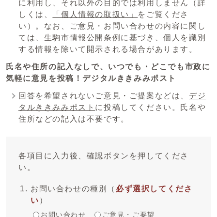
に利用し、それ以外の目的では利用しません（詳
しくは、
「個人情報の取扱い」
をご覧くださ
い）。なお、ご意見・お問い合わせの内容に関し
ては、生駒市情報公開条例に基づき、個人を識別
する情報を除いて開示される場合があります。
氏名や住所の記入なしで、いつでも・どこでも市政に
気軽に意見を投稿！デジタルききみみポスト
回答を希望されないご意見・ご提案などは、
デジ
タルききみみポスト
に投稿してください。氏名や
住所などの記入は不要です。
各項目に入力後、確認ボタンを押してくださ
い。
お問い合わせの種別
（
必ず選択してくださ
い
）
お問い合わせ
ご意見・ご要望