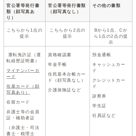
官公署等発行書
官公署等発行書類
その他の書類
類（顔写真あ
（顔写真なし）
り）
こちらから1点の
こちらから2点の
Bから1点、Cか
提示
提示
ら1点の2点の提
示
運転免許証（運
資格確認書
預金通帳
転経歴証明書）
年金手帳
キャッシュカー
マイナンバーカ
ド
住民基本台帳カー
ード
ド（顔写真なし）
クレジットカー
住基カード（顔
ド
介護保険証など
写真あり
）
診察券
在留カード
学生証
弁護士等の会員
社員証など
証・補助者証
（弁護士・司法
書士・税理士