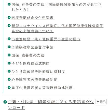
国保_葬祭費の支給（国民健康保険加入の方が死亡さ
れたとき）
医療費助成金交付申請書
新型コロナウイルス感染症に係る国民健康保険傷病手
当金の支給申請について
出生連絡票（兼）低体重児出生届の届出
予防接種承認書交付申請
国保_療養費の支給
子ども医療費助成制度
ひとり親家庭等医療費助成制度
心身障害者医療費助成制度
重度心身障害老人等医療費助成制度
戸籍・住民票・印鑑登録に関する申請書ダウ
表示
ンロード