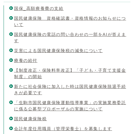
国保_高額療養費の支給
国民健康保険 資格確認書・資格情報のお知らせにつ
いて
国民健康保険の電話の問い合わせの一部をAIが答えま
す
災害による国民健康保険税の減免について
療養の給付
【制度改正・保険料率改正】「子ども・子育て支援金
制度」の開始
新たに社会保険に加入した時は国民健康保険脱退手続
きが必要です
「生駒市国民健康保険運動指導事業」の実施業務委託
に係る公募型プロポーザルの実施について
国民健康保険税
会計年度任用職員（管理栄養士）を募集します