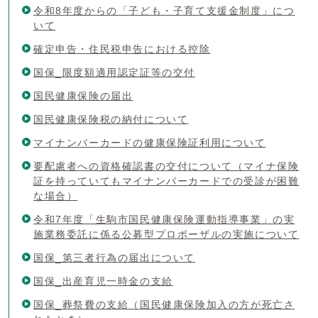
令和8年度からの「子ども・子育て支援金制度」につ
いて
確定申告・住民税申告における控除
国保_限度額適用認定証等の交付
国民健康保険の届出
国民健康保険税の納付について
マイナンバーカードの健康保険証利用について
要配慮者への資格確認書の交付について（マイナ保険
証を持っていてもマイナンバーカードでの受診が困難
な場合）
令和7年度「生駒市国民健康保険運動指導事業」の実
施業務委託に係る公募型プロポーザルの実施について
国保_第三者行為の届出について
国保_出産育児一時金の支給
国保_葬祭費の支給（国民健康保険加入の方が死亡さ