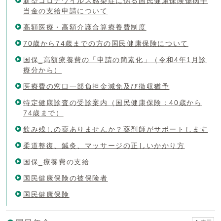
新型コロナウイルス感染症に係る国民健康保険傷病手
当金の支給申請について
高額医療・高額介護合算療養費制度
70歳から74歳までの方の国民健康保険について
国保_高額療養費の「申請の簡素化」（令和4年1月診
療分から）
医療費の窓口一部負担金減免及び徴収猶予
特定健康診査の受診案内（国民健康保険：40歳から
74歳まで）
飲み残しの薬ありませんか？薬剤師がサポートします
柔道整復、鍼灸、マッサージの正しいかかり方
国保_療養費の支給
国民健康保険の被保険者
国民健康保険