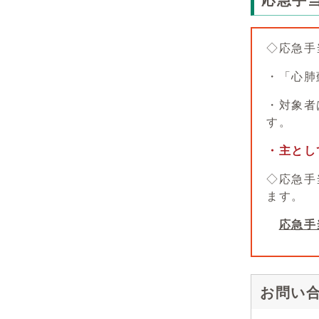
応急手
◇応急手
・「心肺
・対象者
す
・主とし
◇応急手
ます。
応急手
お問い