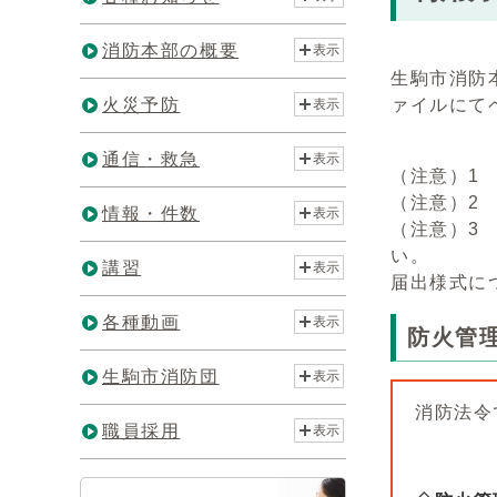
消防本部の概要
表示
生駒市消防
火災予防
ァイルにて
表示
通信・救急
表示
（注意）1
（注意）2
情報・件数
表示
（注意）3
い
講習
表示
届出様式に
各種動画
表示
防火管
生駒市消防団
表示
消防法令
職員採用
表示