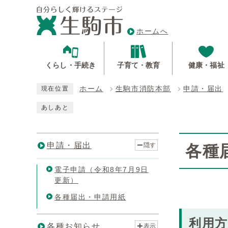
ホームへ
くらし・手続き
子育て・教育
健康・福祉
ホーム
生駒市消防本部
申請・届出
現在位置
あしあと
申請・届出
隠す
各種
電子申請（令和8年7月9日
更新）
各種届出・申請用紙
利用
各種お知らせ
表示