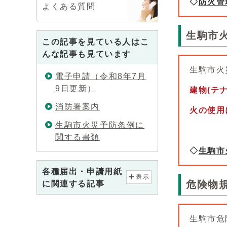
◇
防火管
よくある質問
生駒市
この記事を見ている人はこ
んな記事も見ています
生駒市火
電子申請（令和8年7月
9日更新）
建物(テ
消防署案内
火の使用
生駒市火災予防条例に
関する書類
◇
生駒市
各種届出・申請用紙
表示
危険物
に関連する記事
生駒市危