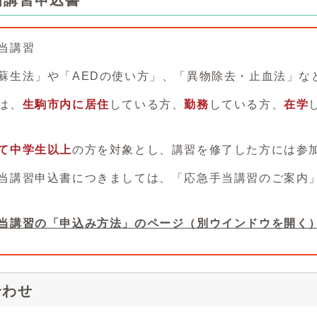
当講習申込書
当講習
蘇生法」や「AEDの使い方」、「異物除去・止血法」
は、
生駒市内に居住
している方、
勤務
している方、
在学
。
て中学生以上
の方を対象とし、講習を修了した方には参
当講習申込書につきましては、「応急手当講習のご案内
当講習の「申込み方法」のページ（別ウインドウを開く
合わせ