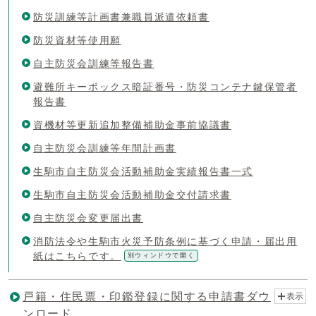
防災訓練等計画書兼職員派遣依頼書
防災資材等使用願
自主防災会訓練等報告書
避難所キーボックス暗証番号・防災コンテナ鍵保管者
報告書
資機材等更新追加整備補助金事前協議書
自主防災会訓練等年間計画書
生駒市自主防災会活動補助金実績報告書一式
生駒市自主防災会活動補助金交付請求書
自主防災会変更届出書
消防法令や生駒市火災予防条例に基づく申請・届出用
紙はこちらです。
別ウィンドウで開く
戸籍・住民票・印鑑登録に関する申請書ダウ
表示
ンロード