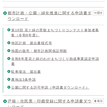
都市計画・公園・緑化推進に関する申請書ダ
隠す
ウンロード
第19回 花と緑の景観まちづくりコンテスト参加者募
集（令和8年度）
地区計画 届出書様式等
地図の販売・都市計画関係証明願
令和8年度花と緑のわがまちづくり助成事業認定申請
書
駐車場法 届出書
農地法3条申請
公園に関する許可申請（申請書ダウンロード）
戸籍・住民票・印鑑登録に関する申請書ダウ
表示
ンロード