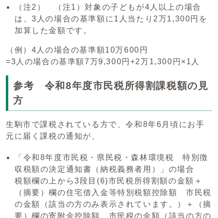
（注2） （注1）対象の子どもが4人以上の場合
は、3人の場合の基準額に1人当たり2万1,300円を
加算した金額です。
（例）4人の場合の基準額10万600円
=3人の場合の基準額7万9,300円+2万1,300円×1人
参考 令和8年度市民税所得割課税額の見
方
生駒市で課税されている方で、令和8年6月頃にお手
元に届く課税の通知が、
「令和8年度市民税・県民税・森林環境税 特別徴
収税額の決定通知書（納税義務者用）」の場合
税額欄の上から3段目(6)市民税所得割額の金額＋
（摘要）欄の住宅借入金等特別税額控除額 市民税
の金額（該当の方のみ表示されています。）＋（摘
要）欄の寄附金控除額 市民税の金額（該当の方の