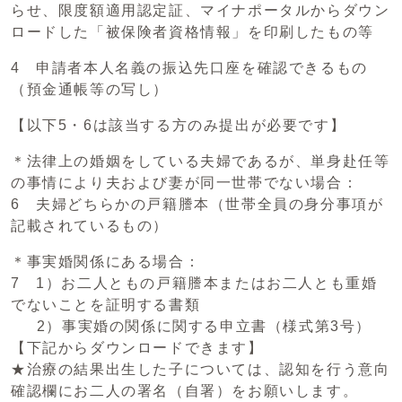
らせ、限度額適用認定証、マイナポータルからダウン
ロードした「被保険者資格情報」を印刷したもの等
4 申請者本人名義の振込先口座を確認できるもの
（預金通帳等の写し）
【以下5・6は該当する方のみ提出が必要です】
＊法律上の婚姻をしている夫婦であるが、単身赴任等
の事情により夫および妻が同一世帯でない場合：
6 夫婦どちらかの戸籍謄本（世帯全員の身分事項が
記載されているもの）
＊事実婚関係にある場合：
7 1）お二人ともの戸籍謄本またはお二人とも重婚
でないことを証明する書類
2）事実婚の関係に関する申立書（様式第3号）
【下記からダウンロードできます】
★治療の結果出生した子については、認知を行う意向
確認欄にお二人の署名（自署）をお願いします。