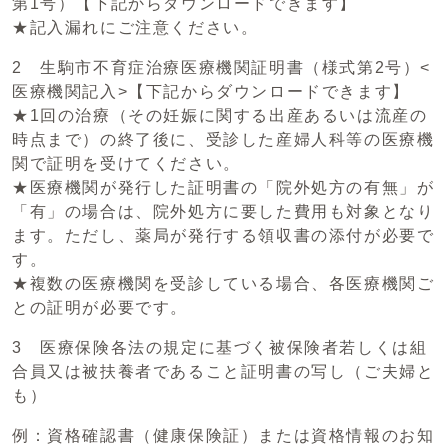
第1号）【下記からダウンロードできます】
★記入漏れにご注意ください。
2 生駒市不育症治療医療機関証明書（様式第2号）<
医療機関記入>【下記からダウンロードできます】
★1回の治療（その妊娠に関する出産あるいは流産の
時点まで）の終了後に、受診した産婦人科等の医療機
関で証明を受けてください。
★医療機関が発行した証明書の「院外処方の有無」が
「有」の場合は、院外処方に要した費用も対象となり
ます。ただし、薬局が発行する領収書の添付が必要で
す。
★複数の医療機関を受診している場合、各医療機関ご
との証明が必要です。
3 医療保険各法の規定に基づく被保険者若しくは組
合員又は被扶養者であること証明書の写し（ご夫婦と
も）
例：資格確認書（健康保険証）または資格情報のお知