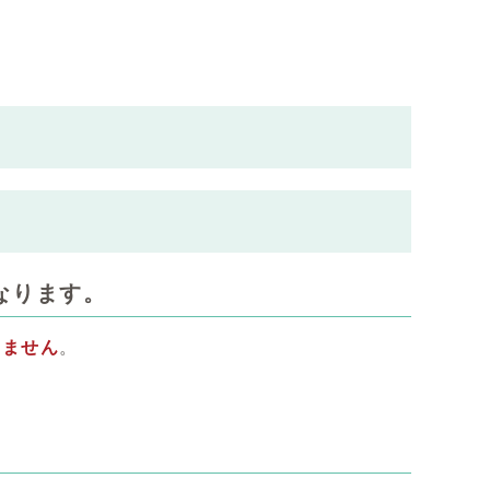
なります。
きません
。