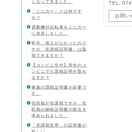
くなってきました。
TEL: 07
「ミニカー」とは何です
お問い
か？
原動機付自転車をミニカー
に改造しました。
昨年、収入がなかったので
すが「非課税証明書」は取
得できますか？
【コンビニ交付】市外のコ
ンビニでも課税証明を取れ
ますか？
家族の課税証明書が必要で
す。
住民税が非課税ですが、住
民税の納税証明書の提出を
求められました。
「非課税世帯」の証明書が
欲しい。