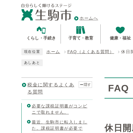
ホームへ
くらし・手続き
子育て・教育
健康・福祉
ホーム
FAQ（よくある質問）
休日
現在位置
あしあと
税金に関するよくあ
隠す
FA
る質問
必要な課税証明書がコンビ
ニで取れません。
最近、生駒市に転入しまし
休日開
た。課税証明書が必要で