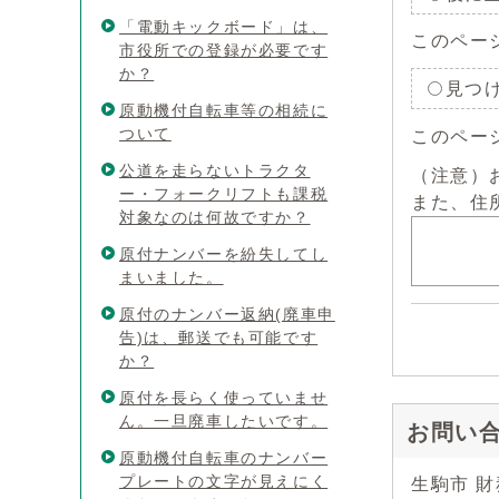
「電動キックボード」は、
このペー
市役所での登録が必要です
か？
見つ
原動機付自転車等の相続に
ついて
このペー
公道を走らないトラクタ
（注意）
ー・フォークリフトも課税
また、住
対象なのは何故ですか？
原付ナンバーを紛失してし
まいました。
原付のナンバー返納(廃車申
告)は、郵送でも可能です
か？
原付を長らく使っていませ
ん。一旦廃車したいです。
お問い
原動機付自転車のナンバー
プレートの文字が見えにく
生駒市 財