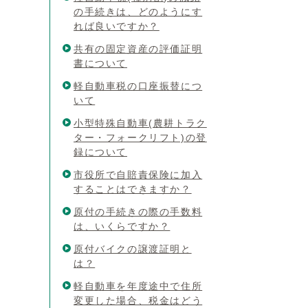
の手続きは、どのようにす
れば良いですか？
共有の固定資産の評価証明
書について
軽自動車税の口座振替につ
いて
小型特殊自動車(農耕トラク
ター・フォークリフト)の登
録について
市役所で自賠責保険に加入
することはできますか？
原付の手続きの際の手数料
は、いくらですか？
原付バイクの譲渡証明と
は？
軽自動車を年度途中で住所
変更した場合、税金はどう