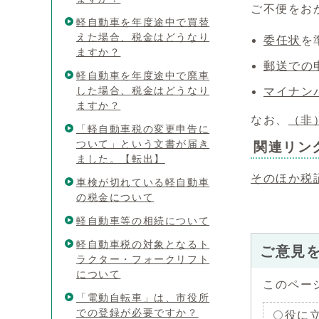
ご不便をお
軽自動車を年度途中で買替
えた場合、税金はどうなり
委任状
を
ますか？
郵送での
軽自動車を年度途中で廃車
した場合、税金はどうなり
マイナン
ますか？
なお、
（非
「軽自動車税の変更申告に
ついて」という文書が届き
関連リン
ました。【転出】
そのほか税
車検が切れている軽自動車
の税金について
軽自動車等の相続について
軽自動車税の対象となるト
ご意見
ラクター・フォークリフト
について
このペー
「電動自転車」は、市役所
での登録が必要ですか？
役に