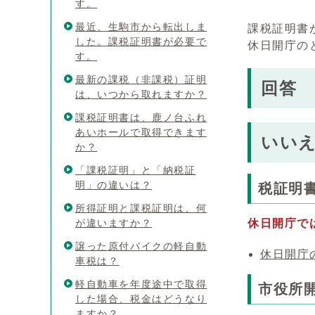
す。
最近、生駒市から転出しま
課税証明書
した。課税証明書が必要で
休日開庁の
す。
最新の課税（非課税）証明
回答
は、いつから取れますか？
課税証明書は、鹿ノ台ふれ
あいホールで取得できます
いい
か？
「課税証明」と「納税証
明」の違いは？
税証明
所得証明と課税証明は、何
が違いますか？
休日開庁
で
譲った原付バイクの軽自動
休日開庁
車税は？
軽自動車を年度途中で取得
市役所
した場合、税金はどうなり
ますか？