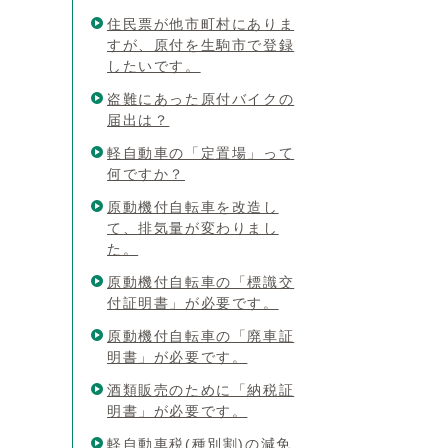
住民票が他市町村にありま
すが、原付を生駒市で登録
したいです。
盗難にあった原付バイクの
届出は？
軽自動車の「定置場」って
何ですか？
原動機付自転車を改造し
て、排気量が変わりまし
た。
原動機付自転車の「標識交
付証明書」が必要です。
原動機付自転車の「廃車証
明書」が必要です。
酒類販売のために「納税証
明書」が必要です。
軽自動車税(種別割)の減免