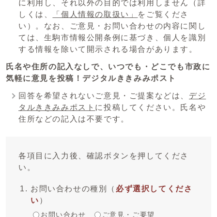
に利用し、それ以外の目的では利用しません（詳
しくは、
「個人情報の取扱い」
をご覧くださ
い）。なお、ご意見・お問い合わせの内容に関し
ては、生駒市情報公開条例に基づき、個人を識別
する情報を除いて開示される場合があります。
氏名や住所の記入なしで、いつでも・どこでも市政に
気軽に意見を投稿！デジタルききみみポスト
回答を希望されないご意見・ご提案などは、
デジ
タルききみみポスト
に投稿してください。氏名や
住所などの記入は不要です。
各項目に入力後、確認ボタンを押してくださ
い。
お問い合わせの種別
（
必ず選択してくださ
い
）
お問い合わせ
ご意見・ご要望