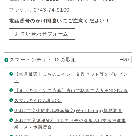
ファクス: 0743-74-9100
電話番号のかけ間違いにご注意ください！
お問い合わせフォーム
スマートシティ・DXの取組
隠す
【毎月抽選】まちのコインで文具セット等をプレゼン
ト
【まちのコインで応募】高山竹林園で花火を特別観覧
スマホのきほん相談会
令和7年度生駒市地域幸福度(Well-Being)指標調査
令和7年度総務省利用者向けデジタル活用支援推進事
業「スマホ講習会」