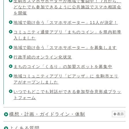
生駒市スマホサポーターが地域で奮闘中！ 7月から、
どなたでも参加できるように公共施設でスマホ相談会
を開催
地域で助け合う「スマホサポーター」11人が決定！
コミュニティ通貨アプリ「まちのコイン」を県内初導
入しました
地域で助け合う「スマホサポーター」を募集します
行政手続のオンライン化状況
まちのコイン「くるり」の加盟スポットを募集中
地域コミュニティアプリ「ピアッザ」に 生駒市エリ
アがオープンしました
いつでもどこでも対話ができる参加型合意形成プラッ
トフォーム
構想・計画・ガイドライン・体制
表示
よくある質問