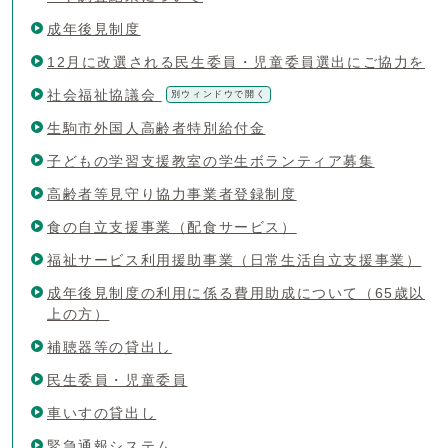
成年後見制度
12月に改選される民生委員・児童委員選出にご協力を
社会福祉協議会
別ウィンドウで開く
生駒市外国人高齢者特別給付金
子どもの学習支援教室の学生ボランティア募集
高齢者等見守り協力事業者登録制度
食の自立支援事業（配食サービス）
福祉サービス利用援助事業（日常生活自立支援事業）
成年後見制度の利用に係る費用助成について（65歳以
上の方）
補聴器等の貸出し
民生委員・児童委員
車いすの貸出し
緊急通報システム