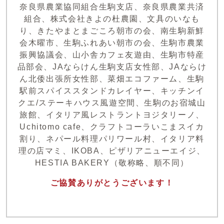
奈良県農業協同組合生駒支店、奈良県農業共済
組合、株式会社きよの杜農園、文具のいなも
り、きたやまとまごころ朝市の会、南生駒新鮮
会木曜市、生駒ふれあい朝市の会、生駒市農業
振興協議会、山小舎カフェ友遊由、生駒市特産
品部会、JAならけん生駒支店女性部、JAならけ
ん北倭出張所女性部、菜畑エコファーム、生駒
駅前スパイススタンドカレイヤー、キッチンイ
クエ/ステーキハウス風遊空間、生駒のお宿城山
旅館、イタリア風レストラントヨジタリーノ、
Uchitomo cafe、クラフトコーラいこまスイカ
割り、ネパール料理パリワール村、イタリア料
理の店マミ、IKOBA、ピザリアニューエイジ、
HESTIA BAKERY（敬称略、順不同）
ご協賛ありがとうございます！