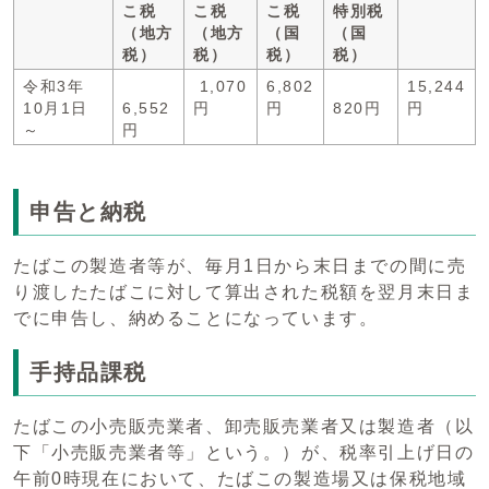
こ税
こ税
こ税
特別税
（地方
（地方
（国
（国
税）
税）
税）
税）
令和3年
1,070
6,802
15,244
10月1日
6,552
円
円
820円
円
～
円
申告と納税
たばこの製造者等が、毎月1日から末日までの間に売
り渡したたばこに対して算出された税額を翌月末日ま
でに申告し、納めることになっています。
手持品課税
たばこの小売販売業者、卸売販売業者又は製造者（以
下「小売販売業者等」という。）が、税率引上げ日の
午前0時現在において、たばこの製造場又は保税地域