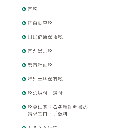
市税
軽自動車税
国民健康保険税
市たばこ税
都市計画税
特別土地保有税
税の納付・還付
税金に関する各種証明書の
請求窓口・手数料
ふるさと納税