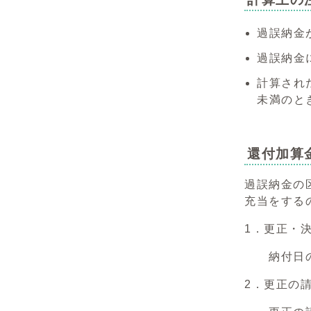
過誤納金
過誤納金
計算され
未満のと
還付加算
過誤納金の
充当をする
1．更正・
納付日の
2．更正の