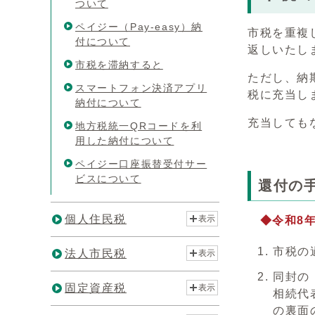
ついて
ペイジー（Pay-easy）納
市税を重複
付について
返しいたし
市税を滞納すると
ただし、納
スマートフォン決済アプリ
税に充当し
納付について
充当しても
地方税統一QRコードを利
用した納付について
ペイジー口座振替受付サー
ビスについて
還付の
個人住民税
表示
◆令和8
市税の
法人市民税
表示
同封の
固定資産税
表示
相続代
の裏面