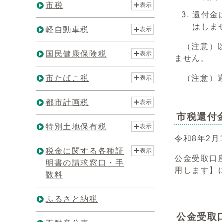
市税
表示
還付金
はしま
軽自動車税
表示
（注意）以
国民健康保険税
表示
ません。
市たばこ税
（注意）過
表示
都市計画税
表示
市税還付
特別土地保有税
表示
令和8年2
税金に関する各種証
表示
公金受取口
明書の請求窓口・手
用します】
数料
ふるさと納税
公金受取