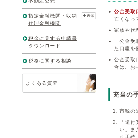
不動産公売
公金受取
指定金融機関・収納
表示
亡くなっ
代理金融機関
家族や代
税金に関する申請書
「公金受
ダウンロード
た口座を
公金受取
税務に関する相談
合は、お
よくある質問
充当の
市税の
「還付
い。ま
り手続