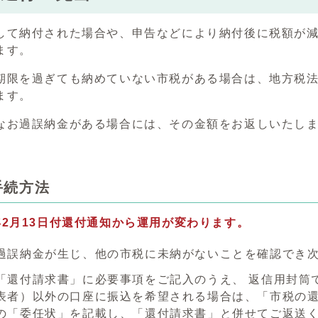
して納付された場合や、申告などにより納付後に税額が
ます。
期限を過ぎても納めていない市税がある場合は、地方税法
ます。
なお過誤納金がある場合には、その金額をお返しいたし
手続方法
年2月13日付還付通知から運用が変わります。
過誤納金が生じ、他の市税に未納がないことを確認でき
「還付請求書」に必要事項をご記入のうえ、 返信用封筒
表者）以外の口座に振込を希望される場合は、「市税の還
の「委任状」を記載し、「還付請求書」と併せてご返送