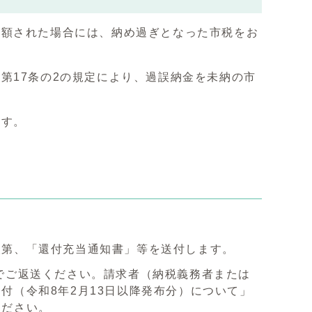
減額された場合には、納め過ぎとなった市税をお
第17条の2の規定により、過誤納金を未納の市
ます。
次第、「還付充当通知書」等を送付します。
でご返送ください。請求者（納税義務者または
付（令和8年2月13日以降発布分）について」
ください。