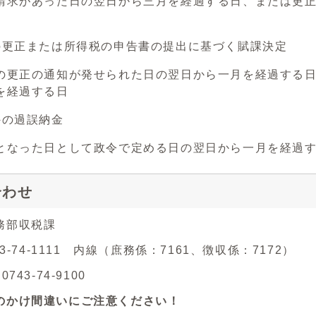
があった日の翌日から三月を経過する日、または更正
の更正または所得税の申告書の提出に基づく賦課決定
正の通知が発せられた日の翌日から一月を経過する日
を経過する日
外の過誤納金
った日として政令で定める日の翌日から一月を経過す
合わせ
務部収税課
43-74-1111 内線（庶務係：7161、徴収係：7172）
743-74-9100
のかけ間違いにご注意ください！