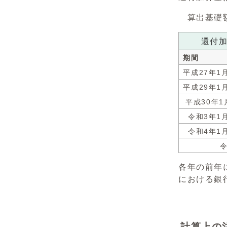
算出基礎額
還付加
期間
平成27年1
平成29年1
平成30年1
令和3年1
令和4年1
令
各年の前年
における銀行
計算上の