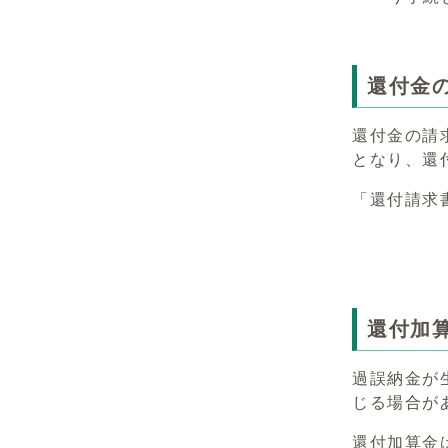
還付金
還付金の請
となり、還
「還付請求
還付加
過誤納金が
じる場合が
還付加算金