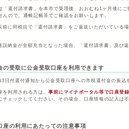
は「還付請求書」を本市で受理後、おおむね1ヶ月後にご
せんので、通帳記帳等でご確認をお願いします。
前に同税目で「還付請求書」をご返送いただいている場
誤納金が全額充当となった場合、「還付請求書」及び返
金の受取に公金受取口座を利用できます
月13日付還付通知から公金受取口座への市税還付金の振込
座を利用される方は、
事前にマイナポータル等で口座登
にチェックしてください。その場合、口座情報の記入は
口座の利用にあたっての注意事項