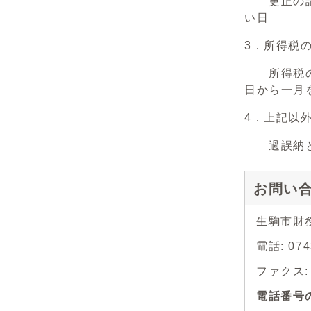
更正の請求
い日
3．所得税
所得税の更
日から一月
4．上記以
過誤納とな
お問い
生駒市財
電話: 07
ファクス: 0
電話番号