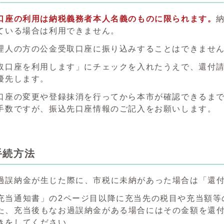
口座の利用は納税義務者本人名義のものに限られます。
ている場合は利用できません。
理人の方の公金受取口座に振り込みすることはできませ
取口座を利用します」にチェックを入れたうえで、還付
優先します。
口座の変更や登録抹消を行ってから本市が確認できるまで
手数ですが、振込先口座情報のご記入をお願いします。
手続方法
過誤納金が生じた際に、市税に未納があった場合は「還
充当通知書」の2ページ目以降に充当先の税目や充当額等
た、充当後もなお過誤納金がある場合にはその金額を還
きをしてください。