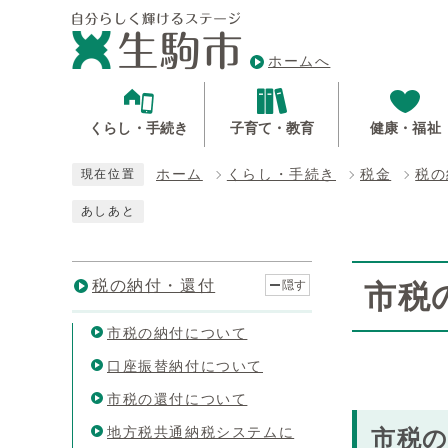
ホームへ
くらし・手続き
子育て・教育
健康・福祉
ホーム
くらし・手続き
税金
税の
現在位置
あしあと
税の納付・還付
隠す
市税
市税の納付について
口座振替納付について
市税の還付について
地方税共通納税システムに
市税