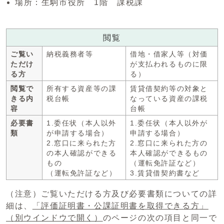
場所：生駒市役所 1階 課税課
閲覧
ご覧い
納税義務者等
借地・借家人等（対価
ただけ
が支払われるものに限
る方
る）
閲覧で
所有する資産等の課
賃貸借契約等の対象と
きる内
税台帳
なっている資産の課税
容
台帳
必要書
1.委任状（本人以外
1.委任状（本人以外が
類
が申請する場合）
申請する場合）
2.窓口に来られた方
2.窓口に来られた方の
の本人確認ができる
本人確認ができるもの
もの
（運転免許証など）
（運転免許証など）
3.賃貸借契約書など
（注意）ご覧いただける方及び必要書類についての詳
細は、
「評価証明書・公課証明書を取得できる方」
（別ウインドウで開く）
のページの次の項目と同一で