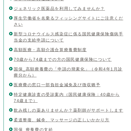
ジェネリック医薬品を利用してみませんか？
厚生労働省を名乗るフィッシングサイトにご注意くだ
さい
新型コロナウイルス感染症に係る国民健康保険傷病手
当金の支給申請について
高額医療・高額介護合算療養費制度
70歳から74歳までの方の国民健康保険について
国保_高額療養費の「申請の簡素化」（令和4年1月診
療分から）
医療費の窓口一部負担金減免及び徴収猶予
特定健康診査の受診案内（国民健康保険：40歳から
74歳まで）
飲み残しの薬ありませんか？薬剤師がサポートします
柔道整復、鍼灸、マッサージの正しいかかり方
国保_療養費の支給