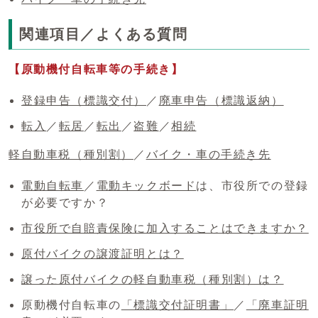
関連項目／よくある質問
【原動機付自転車等の手続き】
登録申告（標識交付）
／
廃車申告（標識返納）
転入
／
転居
／
転出
／
盗難
／
相続
軽自動車税（種別割）
／
バイク・車の手続き先
電動自転車
／
電動キックボード
は、市役所での登録
が必要ですか？
市役所で自賠責保険に加入することはできますか？
原付バイクの譲渡証明とは？
譲った原付バイクの軽自動車税（種別割）は？
原動機付自転車の
「標識交付証明書」
／
「廃車証明