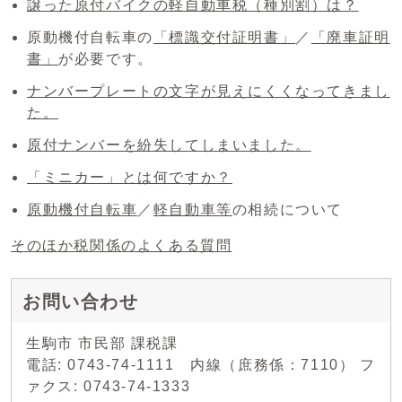
譲った原付バイクの軽自動車税（種別割）は？
原動機付自転車の
「標識交付証明書」
／
「廃車証明
書」
が必要です。
ナンバープレートの文字が見えにくくなってきまし
た。
原付ナンバーを紛失してしまいました。
「ミニカー」とは何ですか？
原動機付自転車
／
軽自動車等
の相続について
そのほか税関係のよくある質問
お問い合わせ
生駒市 市民部 課税課
電話: 0743-74-1111 内線（庶務係：7110） フ
ァクス: 0743-74-1333