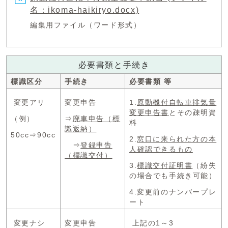
名：ikoma-haikiryo.docx)
編集用ファイル（ワード形式）
必要書類と手続き
標識区分
手続き
必要書類 等
変更アリ
変更申告
1.
原動機付自転車排気量
変更申告書
とその疎明資
（例）
⇒
廃車申告（標
料
識返納）
50cc⇒90cc
2.
窓口に来られた方の本
⇒
登録申告
人確認できるもの
（標識交付）
3.
標識交付証明書
（紛失
の場合でも手続き可能）
4.変更前のナンバープレ
ート
変更ナシ
変更申告
上記の1～3