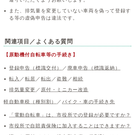
また、排気量を変更していない車両を偽って登録す
る等の虚偽申告は違法です。
関連項目／よくある質問
【原動機付自転車等の手続き】
登録申告（標識交付）
／
廃車申告（標識返納）
転入
／
転居
／
転出
／
盗難
／
相続
排気量変更
／
原付・ミニカー改造
軽自動車税（種別割）
／
バイク・車の手続き先
「電動自転車」は、市役所での登録が必要ですか？
市役所で自賠責保険に加入することはできますか？