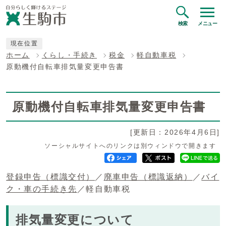
検索
メニュー
現在位置
ホーム
くらし・手続き
税金
軽自動車税
原動機付自転車排気量変更申告書
原動機付自転車排気量変更申告書
[更新日：2026年4月6日]
ソーシャルサイトへのリンクは別ウィンドウで開きます
登録申告（標識交付）
／
廃車申告（標識返納）
／
バイ
ク・車の手続き先
／軽自動車税
排気量変更について