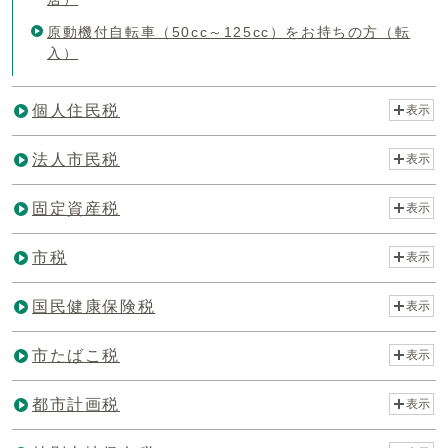
原動機付自転車（50cc～125cc）をお持ちの方（転
入）
個人住民税
表示
法人市民税
表示
固定資産税
表示
市税
表示
国民健康保険税
表示
市たばこ税
表示
都市計画税
表示