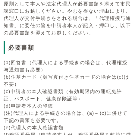
原則として本人や法定代理人が必要書類を添えて市民
課窓口にお越しください。やむを得ない理由により、
代理人が交付手続きをされる場合は、「代理権授与通
知書」に委任の旨を申請者本人が記入・押印し、以下
の必要書類を添えてお越しください。
必要書類
(a)回答書（代理人による手続きの場合は、代理権授
与通知書も必要）
(b)住基カード（顔写真付き住基カードの場合は(c)は
不要）
(c)申請者の本人確認書類（有効期限内の運転免許
証、パスポート、健康保険証等）
(d)申請者本人の印鑑
(注)代理人による手続きの場合は、(a)～(c)に併せて
下記の書類も必要です。
(e)代理人の本人確認書類
(f)暗証番号届（申請者本人が、暗証番号届を封筒に厳