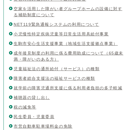
空家を活用した障がい者グループホームの設備に対す
る補助制度について
NET119緊急通報システムの利用について
小児慢性特定疾病児童等日常生活用具給付事業
生駒市安心生活支援事業（地域生活支援拠点事業）
成年後見制度の利用に係る費用助成について（65歳未
満・障がいのある方）
児童福祉法の通所給付（サービス）の種類
障害者総合支援法の福祉サービスの種類
就学前の障害児通所支援に係る利用者負担の多子軽減
補聴器の貸し出し
税の減免等
民生委員・児童委員
市営自動車駐車場料金の免除