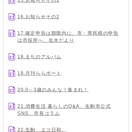
15.お知らせその1
16.お知らせその2
17.確定申告は期限内に、市・県民税の申告
は市役所へ、生水だより
18.まちのアルバム
19.月刊ららポート
20.0～3歳のみんな！集まれ！
21.消費生活 暮らしのQ&A、生駒市公式
SNS、市長コラム
22.生駒、エコ日和。