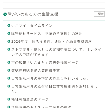
障がいのある方の生活支援
隠す
いこマイ・タイムライン
障害福祉サービス（児童通所支援）の利用
2026年度 盲ろう者向け通訳・介助員養成講座
ストマ装具・紙おむつの定期申請について、オンライ
ンでの申請ができます
声の広報「いこまち」過去分掲載ページ
難聴児補聴器購入費助成事業
日常生活用具の基準額の見直しを行いました。
日常生活用具の給付項目に非常用電源を追加しまし
た。
福祉有償運送のページ
災害時用の個人ストーマ装具の保管