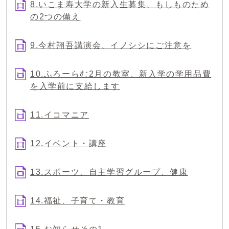
8.いこま寿大学の新入生募集、もしものため
の2つの備え
9.今村翔吾講演会、イノシシにご注意を
10.ふろーらむ2月の教室、新入学の学用品費
を入学前に支給します
11.イコマニア
12.イベント・講座
13.スポーツ、自主学習グループ、健康
14.福祉、子育て・教育