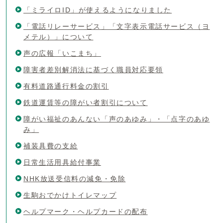
「ミライロID」が使えるようになりました
「電話リレーサービス」「文字表示電話サービス（ヨ
メテル）」について
声の広報「いこまち」
障害者差別解消法に基づく職員対応要領
有料道路通行料金の割引
鉄道運賃等の障がい者割引について
障がい福祉のあんない「声のあゆみ」・「点字のあゆ
み」
補装具費の支給
日常生活用具給付事業
NHK放送受信料の減免・免除
生駒おでかけトイレマップ
ヘルプマーク・ヘルプカードの配布