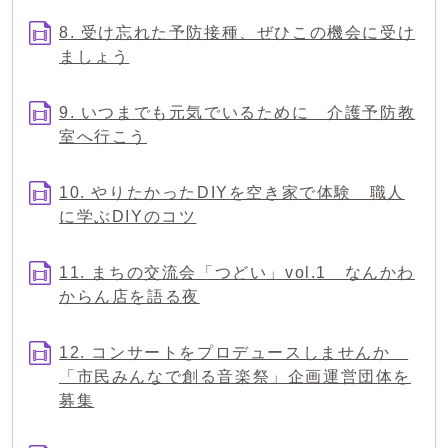
8. 受け忘れた予防接種、ぜひこの機会に受け
ましょう
9. いつまでも元気でいるために 介護予防教
室へ行こう
10. やりたかったDIYを空き家で体験 職人
に学ぶDIYのコツ
11. まちの交流会「つどい」vol.1 なんかわ
からん店を語る夜
12. コンサートをプロデュースしませんか
「市民みんなで創る音楽祭」企画運営団体を
募集