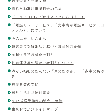
民生委員・児童委員
市営自動車駐車場料金の免除
「ミライロID」が使えるようになりました
「電話リレーサービス」「文字表示電話サービス（ヨ
メテル）」について
声の広報「いこまち」
障害者差別解消法に基づく職員対応要領
有料道路通行料金の割引
鉄道運賃等の障がい者割引について
障がい福祉のあんない「声のあゆみ」・「点字のあゆ
み」
補装具費の支給
日常生活用具給付事業
NHK放送受信料の減免・免除
生駒おでかけトイレマップ