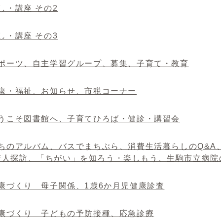
催し・講座 その2
催し・講座 その3
 スポーツ、自主学習グループ、募集、子育て・教育
健康・福祉、お知らせ、市税コーナー
 ようこそ図書館へ、子育てひろば・健診・講習会
まちのアルバム、バスでまちぶら、消費生活暮らしのQ&A、Red
街人探訪、「ちがい」を知ろう・楽しもう、生駒市立病院
健康づくり 母子関係、1歳6か月児健康診査
 健康づくり 子どもの予防接種、応急診療