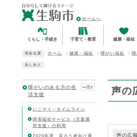
ホームへ
くらし・手続き
子育て・教育
健康・福祉
ホーム
健康・福祉
障がい福祉
障
現在位置
あしあと
障がいのある方の生
隠す
声の
活支援
いこマイ・タイムライン
障害福祉サービス（児童通
所支援）の利用
声の広
2026年度 盲ろう者向け通