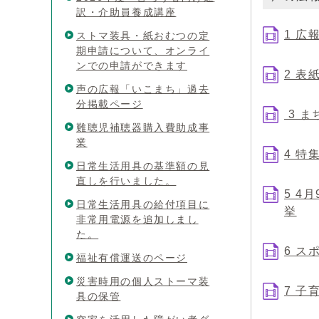
訳・介助員養成講座
1 広
ストマ装具・紙おむつの定
期申請について、オンライ
ンでの申請ができます
2 表
声の広報「いこまち」過去
分掲載ページ
3 ま
難聴児補聴器購入費助成事
業
4 
日常生活用具の基準額の見
直しを行いました。
5 
日常生活用具の給付項目に
挙
非常用電源を追加しまし
た。
6 ス
福祉有償運送のページ
災害時用の個人ストーマ装
7 
具の保管