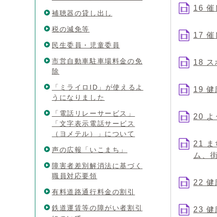
16 
補聴器の貸し出し
税の減免等
17 
民生委員・児童委員
市営自動車駐車場料金の免
18
除
「ミライロID」が使えるよ
19 
うになりました
「電話リレーサービス」
20
「文字表示電話サービス
（ヨメテル）」について
21 
声の広報「いこまち」
ム、
障害者差別解消法に基づく
職員対応要領
22 
有料道路通行料金の割引
鉄道運賃等の障がい者割引
23