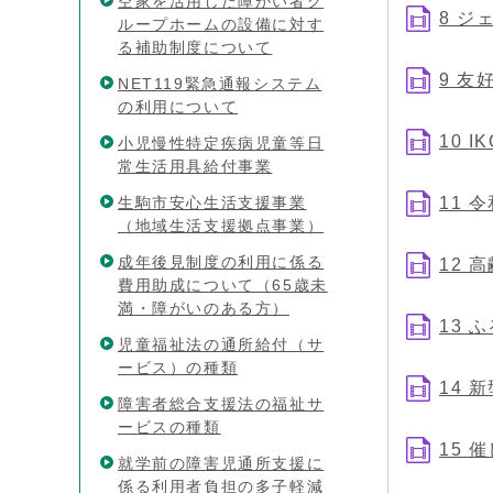
空家を活用した障がい者グ
8 
ループホームの設備に対す
る補助制度について
9 友
NET119緊急通報システム
の利用について
10 
小児慢性特定疾病児童等日
常生活用具給付事業
生駒市安心生活支援事業
11 
（地域生活支援拠点事業）
成年後見制度の利用に係る
12
費用助成について（65歳未
満・障がいのある方）
13 
児童福祉法の通所給付（サ
ービス）の種類
14 
障害者総合支援法の福祉サ
ービスの種類
15 
就学前の障害児通所支援に
係る利用者負担の多子軽減