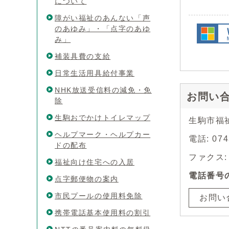
について
障がい福祉のあんない「声
のあゆみ」・「点字のあゆ
み」
補装具費の支給
日常生活用具給付事業
NHK放送受信料の減免・免
お問い
除
生駒おでかけトイレマップ
生駒市福
ヘルプマーク・ヘルプカー
電話: 07
ドの配布
ファクス: 0
福祉向け住宅への入居
電話番号
点字郵便物の案内
市民プールの使用料免除
お問い
携帯電話基本使用料の割引