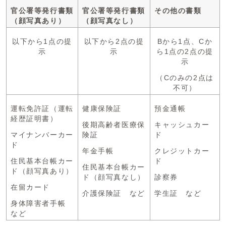
官公署等発行書類
官公署等発行書類
その他の書類
（顔写真あり）
（顔写真なし）
以下から1点の提
以下から2点の提
Bから1点、Cか
示
示
ら1点の2点の提
示
（Cのみの2点は
不可）
運転免許証（運転
健康保険証
預金通帳
経歴証明書）
後期高齢者医療保
キャッシュカー
マイナンバーカー
険証
ド
ド
年金手帳
クレジットカー
住民基本台帳カー
ド
住民基本台帳カー
ド（顔写真あり）
ド（顔写真なし）
診察券
在留カード
介護保険証 など
学生証 など
身体障害者手帳
など