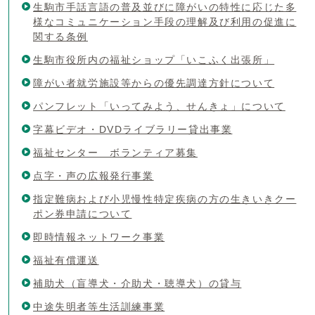
生駒市手話言語の普及並びに障がいの特性に応じた多
様なコミュニケーション手段の理解及び利用の促進に
関する条例
生駒市役所内の福祉ショップ「いこふく出張所」
障がい者就労施設等からの優先調達方針について
パンフレット「いってみよう、せんきょ」について
字幕ビデオ・DVDライブラリー貸出事業
福祉センター ボランティア募集
点字・声の広報発行事業
指定難病および小児慢性特定疾病の方の生きいきクー
ポン券申請について
即時情報ネットワーク事業
福祉有償運送
補助犬（盲導犬・介助犬・聴導犬）の貸与
中途失明者等生活訓練事業