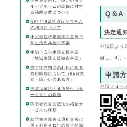
空家を活用した障がい者グ
ループホームの設備に対す
る補助制度について
Q＆A
NET119緊急通報システム
の利用について
決定通
小児慢性特定疾病児童等日
常生活用具給付事業
申請日より
生駒市安心生活支援事業
但し、4月
（地域生活支援拠点事業）
成年後見制度の利用に係る
費用助成について（65歳未
申請方
満・障がいのある方）
申請フォー
児童福祉法の通所給付（サ
ービス）の種類
障害者総合支援法の福祉サ
ービスの種類
就学前の障害児通所支援に
係る利用者負担の多子軽減