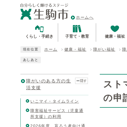
ホームへ
くらし・手続き
子育て・教育
健康・福祉
ホーム
健康・福祉
障がい福祉
障
現在位置
あしあと
障がいのある方の生
隠す
スト
活支援
の申
いこマイ・タイムライン
障害福祉サービス（児童通
所支援）の利用
2026年度 盲ろう者向け通