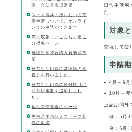
訳・介助員養成講座
日常生活用
た。
ストマ装具・紙おむつの定
期申請について、オンライ
ンでの申請ができます
対象
声の広報「いこまち」過去
分掲載ページ
継続して使
難聴児補聴器購入費助成事
業
申請期
日常生活用具の基準額の見
直しを行いました。
4月～9
日常生活用具の給付項目に
非常用電源を追加しまし
10月～
た。
上記期間外
福祉有償運送のページ
災害時用の個人ストーマ装
例：5月3
具の保管
例：6月1