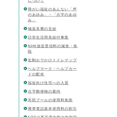
について
障がい福祉のあんない「声
のあゆみ」・「点字のあゆ
み」
補装具費の支給
日常生活用具給付事業
NHK放送受信料の減免・免
除
生駒おでかけトイレマップ
ヘルプマーク・ヘルプカー
ドの配布
福祉向け住宅への入居
点字郵便物の案内
市民プールの使用料免除
携帯電話基本使用料の割引