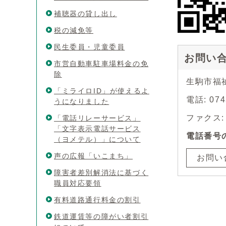
補聴器の貸し出し
税の減免等
民生委員・児童委員
お問い
市営自動車駐車場料金の免
除
生駒市福
「ミライロID」が使えるよ
電話: 07
うになりました
ファクス: 0
「電話リレーサービス」
「文字表示電話サービス
電話番号
（ヨメテル）」について
声の広報「いこまち」
お問い
障害者差別解消法に基づく
職員対応要領
有料道路通行料金の割引
鉄道運賃等の障がい者割引